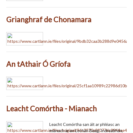
Grianghraf de Chonamara
An tAthair Ó Gríofa
Leacht Comórtha - Mianach
Leacht Comórtha san áit ar phléasc an
mianach ar an Lochán Beag, Indreabhán,