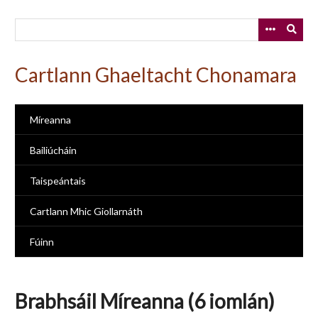
Skip
to
main
content
Cartlann Ghaeltacht Chonamara
Míreanna
Bailiúcháin
Taispeántais
Cartlann Mhic Giollarnáth
Fúinn
Brabhsáil Míreanna (6 iomlán)