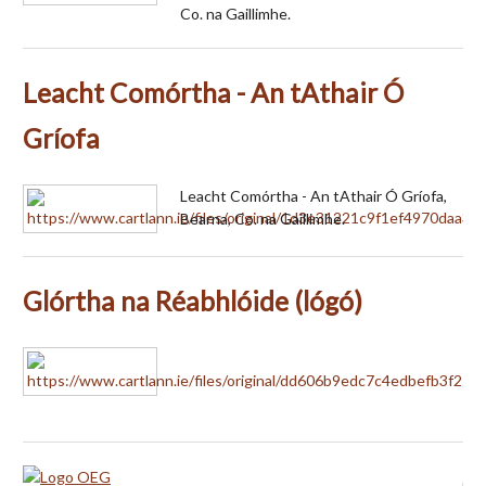
Co. na Gaillimhe.
Leacht Comórtha - An tAthair Ó
Gríofa
Leacht Comórtha - An tAthair Ó Gríofa,
Bearna, Co. na Gaillimhe.
Glórtha na Réabhlóide (lógó)