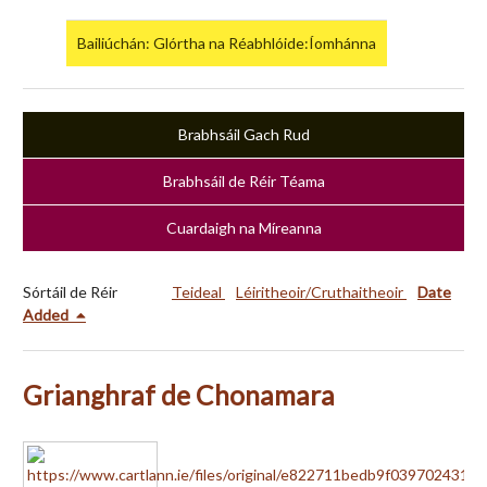
Bailiúchán: Glórtha na Réabhlóide:Íomhánna
Brabhsáil Gach Rud
Brabhsáil de Réir Téama
Cuardaigh na Míreanna
Sórtáil de Réir
Teideal
Léiritheoir/Cruthaitheoir
Date
Added
Grianghraf de Chonamara