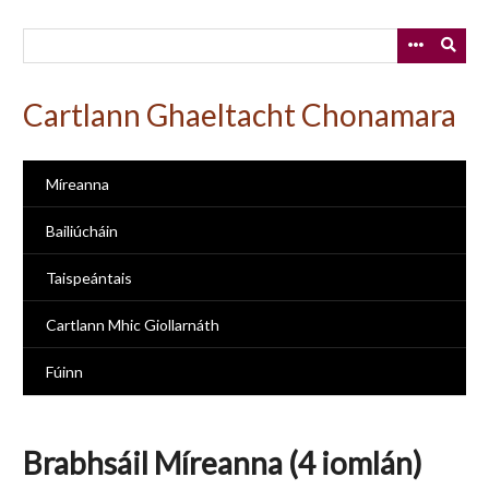
Skip
to
main
content
Cartlann Ghaeltacht Chonamara
Míreanna
Bailiúcháin
Taispeántais
Cartlann Mhic Giollarnáth
Fúinn
Brabhsáil Míreanna (4 iomlán)