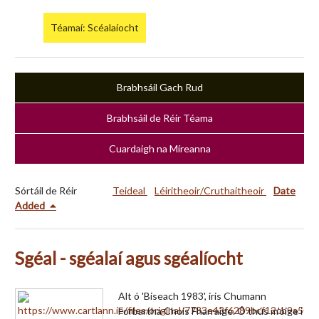
Téamaí: Scéalaíocht
Brabhsáil Gach Rud
Brabhsáil de Réir Téama
Cuardaigh na Míreanna
Sórtáil de Réir
Teideal
Léiritheoir/Cruthaitheoir
Date
Added
Sgéal - sgéalaí agus sgéalíocht
Alt ó 'Biseach 1983', iris Chumann
Forbartha Chois Fharraige. Ó thús m'óige i