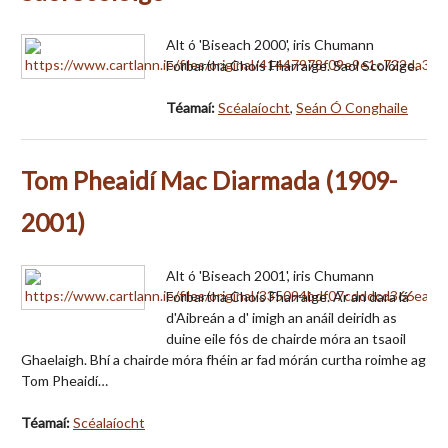
Alt ó 'Biseach 2000', iris Chumann
Forbartha Chois Fharraige. Saol Scolóige.
Téamaí:
Scéalaíocht
,
Seán Ó Conghaile
Tom Pheaidí Mac Diarmada (1909-
2001)
Alt ó 'Biseach 2001', iris Chumann
Forbartha Chois Fharraige. Ar an dara lá
d'Aibreán a d' imigh an anáil deiridh as
duine eile fós de chairde móra an tsaoil
Ghaelaigh. Bhí a chairde móra fhéin ar fad mórán curtha roimhe ag
Tom Pheaidí…
Téamaí:
Scéalaíocht