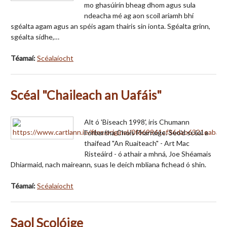
mo ghasúirín bheag dhom agus sula
ndeacha mé ag aon scoil ariamh bhí
sgéalta agam agus an spéis agam thairis sin ionta. Sgéalta grinn,
sgéalta sídhe,…
Téamaí:
Scéalaíocht
Scéal "Chaileach an Uafáis"
Alt ó 'Biseach 1998', iris Chumann
Forbartha Chois Fharraige. Seo'd scéal a
thaifead "An Ruaiteach" - Art Mac
Risteáird - ó athair a mhná, Joe Shéamais
Dhiarmaid, nach maireann, suas le deich mbliana fichead ó shin.
Téamaí:
Scéalaíocht
Saol Scolóige