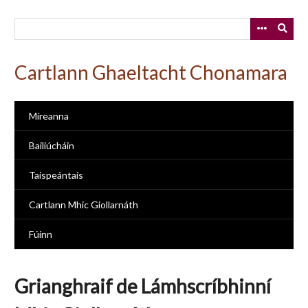
Skip
to
main
content
Cartlann Ghaeltacht Chonamara
Míreanna
Bailiúcháin
Taispeántais
Cartlann Mhic Giollarnáth
Fúinn
Grianghraif de Lámhscríbhinní