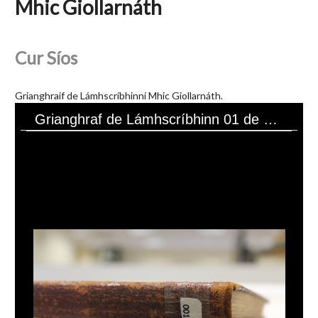
Mhic Giollarnáth
Cur Síos
Grianghraif de Lámhscríbhinní Mhic Giollarnáth.
Grianghraf de Lámhscríbhinn 01 de Bhailiúchán Lámhscríbhinní Sheáin Mhic Giollarnáth.