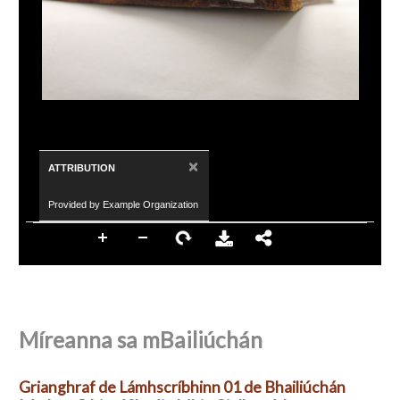
×
ATTRIBUTION
Provided by Example Organization
Míreanna sa mBailiúchán
Grianghraf de Lámhscríbhinn 01 de Bhailiúchán