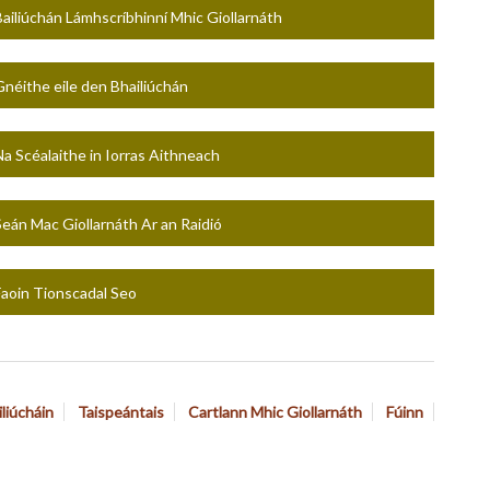
Bailiúchán Lámhscríbhinní Mhic Giollarnáth
Gnéithe eile den Bhailiúchán
Na Scéalaithe in Iorras Aithneach
Seán Mac Giollarnáth Ar an Raidió
Faoin Tionscadal Seo
iliúcháin
Taispeántais
Cartlann Mhic Giollarnáth
Fúinn