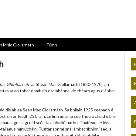
n Mhic Giollarnáth
Fúinn
h
hic Ghiollarnáth
ar Sheán Mac Giollarnáth (1880-1970), an
peántas ar an tobar domhain d’íomhánna, de théacs agus d’ábhar
A
aloidis ab ea Seán Mac Giollarnáth. Sa bhliain 1925 ceapadh é
t sin ar feadh 25 bliain. Le linn an ama seo thug a chuid oibre
amara agus a gcuid scéalta a bhailiú uathu. Thaifead sé léar
nótaí agus míniúcháin. Tugtar sonraí sna lámhscríbhinní seo, a
idreacha, na foclóirí agus na seanfhocail a bhailigh Mac