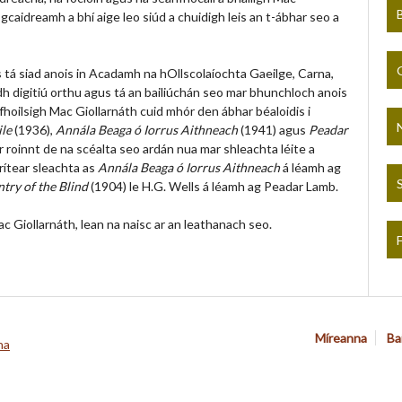
 gcaidreamh a bhí aige leo siúd a chuidigh leis an t-ábhar seo a
s tá siad anois in Acadamh na hOllscolaíochta Gaeilge, Carna,
dh digitiú orthu agus tá an bailiúchán seo mar bhunchloch anois
’fhoilsigh Mac Giollarnáth cuid mhór den ábhar béaloidis i
ile
(1936),
Annála Beaga ó Iorrus Aithneach
(1941) agus
Peadar
ir roinnt de na scéalta seo ardán nua mar shleachta léite a
rítear sleachta as
Annála Beaga ó Iorrus Aithneach
á léamh ag
try of the Blind
(1904) le H.G. Wells á léamh ag Peadar Lamb.
ac Giollarnáth, lean na naisc ar an leathanach seo.
Míreanna
Ba
na