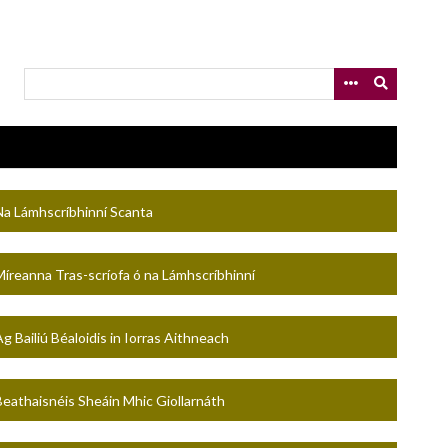
Na Lámhscríbhinní Scanta
Míreanna Tras-scríofa ó na Lámhscríbhinní
g Bailiú Béaloidis in Iorras Aithneach
Beathaisnéis Sheáin Mhic Giollarnáth