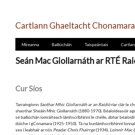
Skip
to
Cartlann Ghaeltacht Chonamara
main
content
Míreanna
Bailiúcháin
Taispeántais
Cartlan
Seán Mac Giollarnáth ar RTÉ Rai
Cur Síos
Tarraingíonn
Saothar Mhic Giollarnáth ar an Raidió
riar clár le 
shaothar Sheáin Mhic Giollarnáth (1880-1970). Béaloideasóir ag
sé bailiúchán iomráiteach lámhscríbhinní le chéile, ábhar béaloid
dúiche i gConamara (1925-1950). Tá na bunlámhscríbhinní lonnait
seo i leabhair ar nós
Peadar Chois Fhairrge
(1934),
Loinnir Mac L