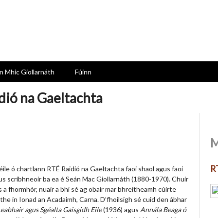
n Mhic Giollarnáth
Fúinn
dió na Gaeltachta
M
RT
chéile ó chartlann RTÉ Raidió na Gaeltachta faoi shaol agus faoi
us scríbhneoir ba ea é Seán Mac Giollarnáth (1880-1970). Chuir
is a fhormhór, nuair a bhí sé ag obair mar bhreitheamh cúirte
he in Ionad an Acadaimh, Carna. D’fhoilsigh sé cuid den ábhar
eabhair agus Sgéalta Gaisgidh Eile
(1936) agus
Annála Beaga ó