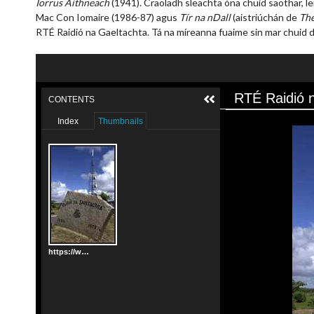
Iorrus Aithneach
(1941). Craoladh sleachta óna chuid saothar, le
Mac Con Iomaire (1986-87) agus
Tír na nDall
(aistriúchán de
The
RTÉ Raidió na Gaeltachta. Tá na míreanna fuaime sin mar chuid d
RTÉ Raidió n
CONTENTS
Index
Thumbnails
https://www.cartlann.ie/files/original/93d8816c92c04b9935f2ddb4843b588c.jpg