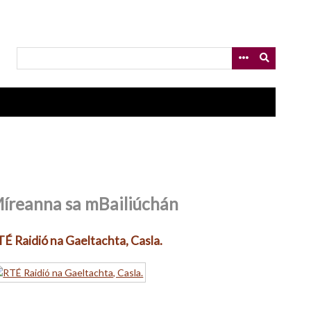
íreanna sa mBailiúchán
É Raidió na Gaeltachta, Casla.