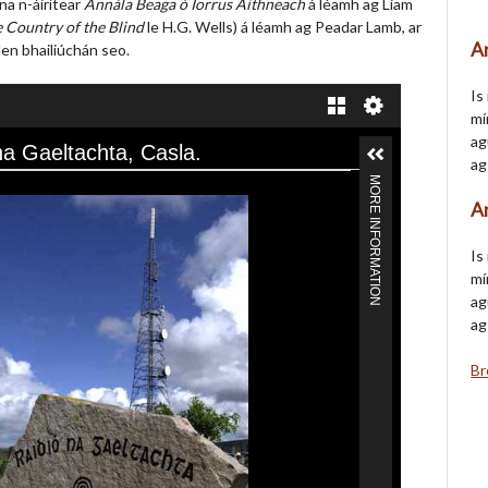
na n-áirítear
Annála Beaga ó Iorrus Aithneach
á léamh ag Liam
 Country of the Blind
le H.G. Wells) á léamh ag Peadar Lamb, ar
A
en bhailiúchán seo.
Is
mí
ag
a Gaeltachta, Casla.
ag
MORE INFORMATION
A
Is
mí
ag
ag
Br