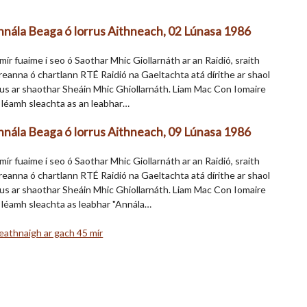
nnála Beaga ó Iorrus Aithneach, 02 Lúnasa 1986
 mír fuaime í seo ó Saothar Mhic Giollarnáth ar an Raidió, sraith
reanna ó chartlann RTÉ Raidió na Gaeltachta atá dírithe ar shaol
us ar shaothar Sheáin Mhic Ghiollarnáth. Liam Mac Con Iomaire
 léamh sleachta as an leabhar…
nnála Beaga ó Iorrus Aithneach, 09 Lúnasa 1986
 mír fuaime í seo ó Saothar Mhic Giollarnáth ar an Raidió, sraith
reanna ó chartlann RTÉ Raidió na Gaeltachta atá dírithe ar shaol
us ar shaothar Sheáin Mhic Ghiollarnáth. Liam Mac Con Iomaire
 léamh sleachta as leabhar "Annála…
eathnaigh ar gach 45 mír