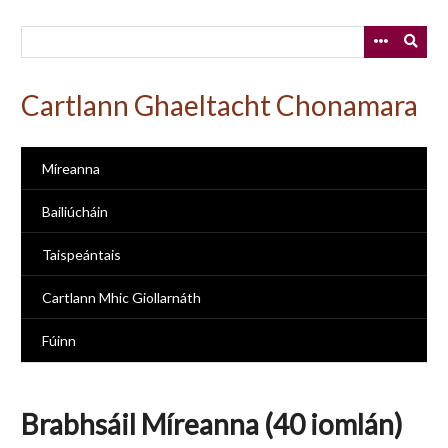
Skip
to
main
content
Cartlann Ghaeltacht Chonamara
Míreanna
Bailiúcháin
Taispeántais
Cartlann Mhic Giollarnáth
Fúinn
Brabhsáil Míreanna (40 iomlán)