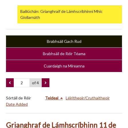
Bailiúchán: Grianghraif de Lámhscríbhinní Mhic
Giollarnáth
Brabhsáil Gach Rud
Brabhsáil de Réir Téama
Cuardaigh na Míreanna
of 4
Sórtáil de Réir
Teideal
Léiritheoir/Cruthaitheoir
Date Added
Grianghraf de Lámhscríbhinn 11 de