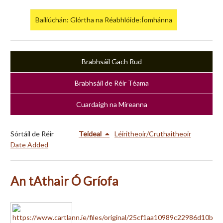
Bailiúchán: Glórtha na Réabhlóide:Íomhánna
Brabhsáil Gach Rud
Brabhsáil de Réir Téama
Cuardaigh na Míreanna
Sórtáil de Réir
Teideal
Léiritheoir/Cruthaitheoir
Date Added
An tAthair Ó Gríofa