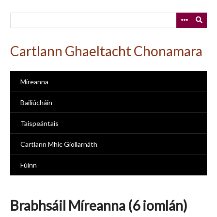
Skip
to
main
content
Cartlann Ghaeltacht Chonamara
Míreanna
Bailiúcháin
Taispeántais
Cartlann Mhic Giollarnáth
Fúinn
Brabhsáil Míreanna (6 iomlán)