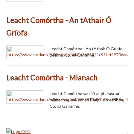
Leacht Comórtha - An tAthair Ó
Gríofa
Leacht Comórtha - An tAthair Ó Gríofa,
Bearna, Co. na Gaillimhe.
Leacht Comórtha - Mianach
Leacht Comórtha san áit ar phléasc an
mianach ar an Lochán Beag, Indreabhán,
Co. na Gaillimhe.