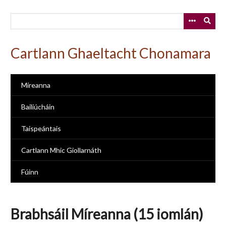
Skip
to
main
content
Cartlann Ghaeltacht Chonamara
Míreanna
Bailiúcháin
Taispeántais
Cartlann Mhic Giollarnáth
Fúinn
Brabhsáil Míreanna (15 iomlán)