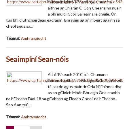
Forbartha Chois Fharraige. Chuir mé
aithne ar Chiarán Ó Con Cheanainn nuair
a bhí muid i Scoil Sailearna le chéile. Ón
tús bhí dlúthchairdeas eadrainn. Bhí suim ag an mbeirt againn sa
cheol agus sa…
Téamaí:
Amhránaíocht
Seaimpíní Sean-nóis
Alt ó 'Biseach 2010', iris Chumann
Forbartha Chois Fharraige. Sa bpictiúr seo
tá cairde agus muintir Órla Ní Fhinneadha
as an gCloich Mhór. Bhuaigh Órla craobh
na hÉireann Faoi-18 sa gCabhán ag Fleadh Cheoil na hÉireann.
Seo é an tríú…
Téamaí:
Amhránaíocht