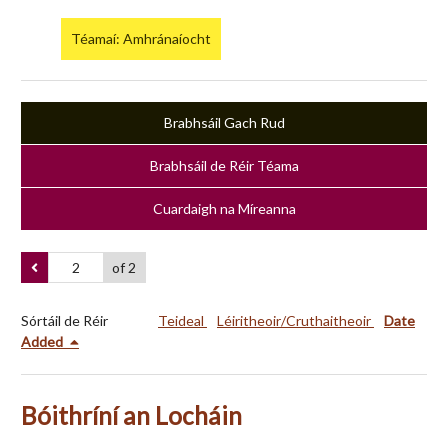
Téamaí: Amhránaíocht
Brabhsáil Gach Rud
Brabhsáil de Réir Téama
Cuardaigh na Míreanna
of 2
Sórtáil de Réir
Teideal
Léiritheoir/Cruthaitheoir
Date
Added
Bóithríní an Locháin