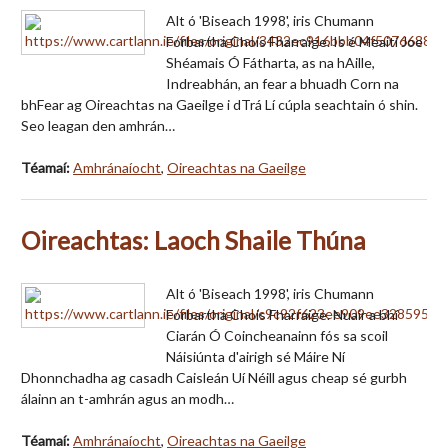
Alt ó 'Biseach 1998', iris Chumann
Forbartha Chois Fharraige. Is é Meaití Joe
Shéamais Ó Fátharta, as na hAille,
Indreabhán, an fear a bhuadh Corn na
bhFear ag Oireachtas na Gaeilge i dTrá Lí cúpla seachtain ó shin.
Seo leagan den amhrán…
Téamaí:
Amhránaíocht
,
Oireachtas na Gaeilge
Oireachtas: Laoch Shaile Thúna
Alt ó 'Biseach 1998', iris Chumann
Forbartha Chois Fharraige. Nuair a bhí
Ciarán Ó Coincheanainn fós sa scoil
Náisiúnta d'airigh sé Máire Ní
Dhonnchadha ag casadh Caisleán Uí Néill agus cheap sé gurbh
álainn an t-amhrán agus an modh…
Téamaí:
Amhránaíocht
,
Oireachtas na Gaeilge