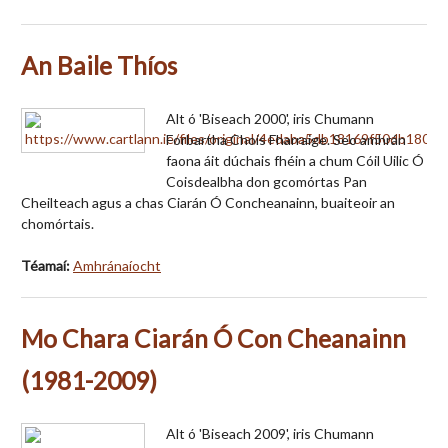
An Baile Thíos
Alt ó 'Biseach 2000', iris Chumann
Forbartha Chois Fharraige. Seo amhrán
faona áit dúchais fhéin a chum Cóil Uilic Ó
Coisdealbha don gcomórtas Pan
Cheilteach agus a chas Ciarán Ó Concheanainn, buaiteoir an
chomórtais.
Téamaí:
Amhránaíocht
Mo Chara Ciarán Ó Con Cheanainn
(1981-2009)
Alt ó 'Biseach 2009', iris Chumann