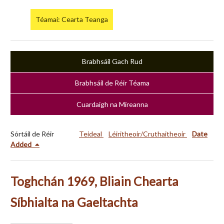
Téamaí: Cearta Teanga
Brabhsáil Gach Rud
Brabhsáil de Réir Téama
Cuardaigh na Míreanna
Sórtáil de Réir
Teideal
Léiritheoir/Cruthaitheoir
Date
Added
Toghchán 1969, Bliain Chearta
Síbhialta na Gaeltachta