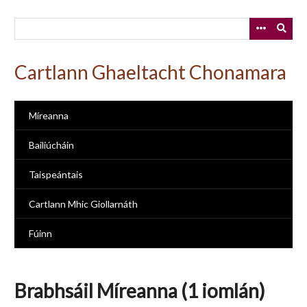
Skip
to
main
content
Cartlann Ghaeltacht Chonamara
Míreanna
Bailiúcháin
Taispeántais
Cartlann Mhic Giollarnáth
Fúinn
Brabhsáil Míreanna (1 iomlán)