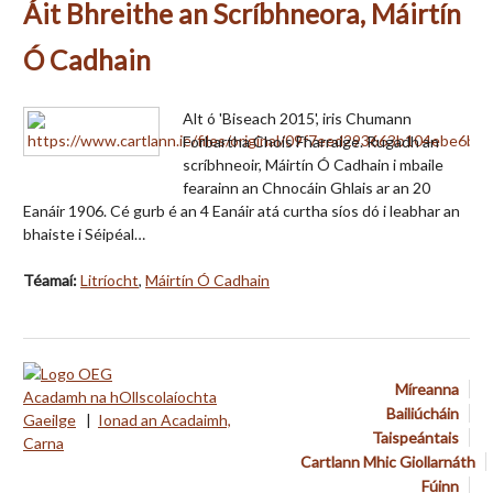
Áit Bhreithe an Scríbhneora, Máirtín
Ó Cadhain
Alt ó 'Biseach 2015', iris Chumann
Forbartha Chois Fharraige. Rugadh an
scríbhneoir, Máirtín Ó Cadhain i mbaile
fearainn an Chnocáin Ghlais ar an 20
Eanáir 1906. Cé gurb é an 4 Eanáir atá curtha síos dó i leabhar an
bhaiste i Séipéal…
Téamaí:
Litríocht
,
Máirtín Ó Cadhain
Míreanna
Acadamh na hOllscolaíochta
Bailiúcháin
Gaeilge
|
Ionad an Acadaimh,
Taispeántais
Carna
Cartlann Mhic Giollarnáth
Fúinn