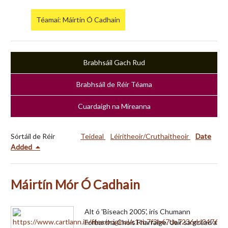
Téamaí: Máirtín Ó Cadhain
Brabhsáil Gach Rud
Brabhsáil de Réir Téama
Cuardaigh na Míreanna
Sórtáil de Réir
Teideal
Léiritheoir/Cruthaitheoir
Date
Added
Máirtín Mór Ó Cadhain
Alt ó 'Biseach 2005', iris Chumann
Forbartha Chois Fharraige. Uair sa gcéad a