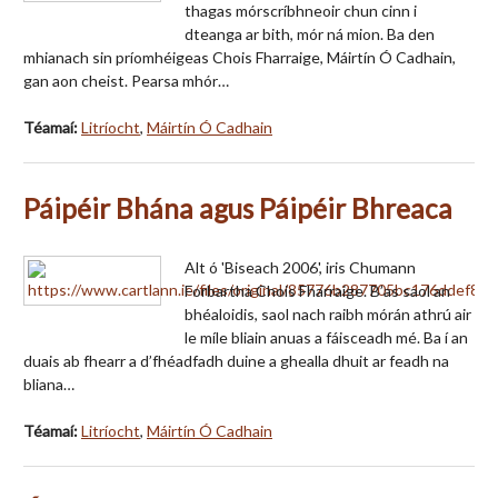
thagas mórscríbhneoir chun cinn i
dteanga ar bith, mór ná mion. Ba den
mhianach sin príomhéigeas Chois Fharraige, Máirtín Ó Cadhain,
gan aon cheist. Pearsa mhór…
Téamaí:
Litríocht
,
Máirtín Ó Cadhain
Páipéir Bhána agus Páipéir Bhreaca
Alt ó 'Biseach 2006', iris Chumann
Forbartha Chois Fharraige. B’as saol an
bhéaloidis, saol nach raibh mórán athrú air
le míle bliain anuas a fáisceadh mé. Ba í an
duais ab fhearr a d’fhéadfadh duine a ghealla dhuit ar feadh na
bliana…
Téamaí:
Litríocht
,
Máirtín Ó Cadhain