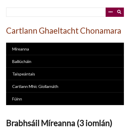
Skip
to
main
content
Cartlann Ghaeltacht Chonamara
Míreanna
Bailiúcháin
Taispeántais
Cartlann Mhic Giollarnáth
Fúinn
Brabhsáil Míreanna (3 iomlán)