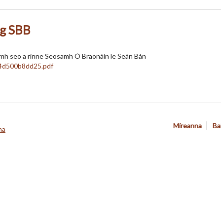
ag SBB
lamh seo a rinne Seosamh Ó Braonáin le Seán Bán
Míreanna
Ba
na