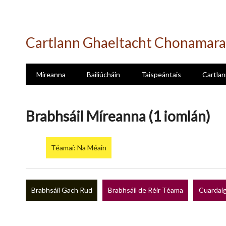
Skip
to
Cartlann Ghaeltacht Chonamara
main
content
Míreanna
Bailiúcháin
Taispeántais
Cartlan
Brabhsáil Míreanna (1 iomlán)
Téamaí: Na Méain
Brabhsáil Gach Rud
Brabhsáil de Réir Téama
Cuardaig