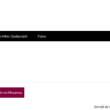
n Mhic Giollarnáth
Fúinn
h na Míreanna
Sórtáil de 