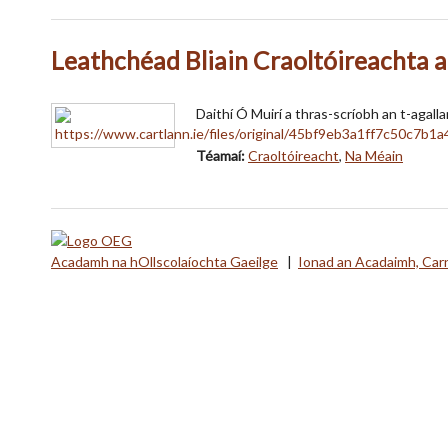
Leathchéad Bliain Craoltóireachta 
Daithí Ó Muirí a thras-scríobh an t-agal
Téamaí:
Craoltóireacht
,
Na Méain
Acadamh na hOllscolaíochta Gaeilge
|
Ionad an Acadaimh, Car