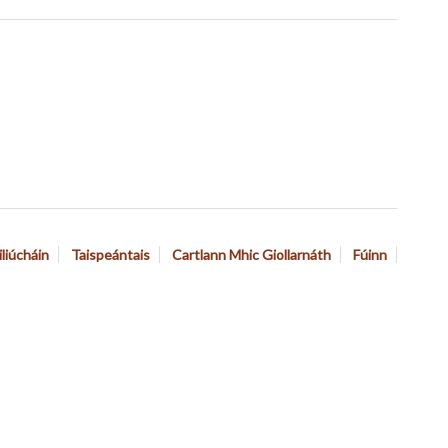
iliúcháin
Taispeántais
Cartlann Mhic Giollarnáth
Fúinn