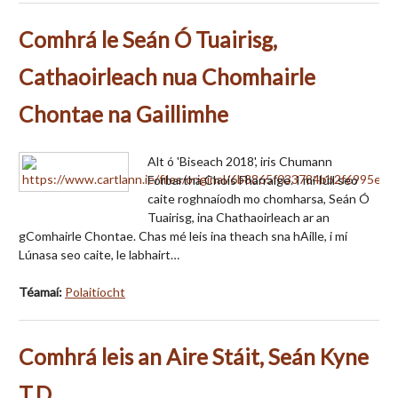
Comhrá le Seán Ó Tuairisg,
Cathaoirleach nua Chomhairle
Chontae na Gaillimhe
Alt ó 'Biseach 2018', iris Chumann
Forbartha Chois Fharraige. I mí Iúil seo
caite roghnaíodh mo chomharsa, Seán Ó
Tuairisg, ina Chathaoirleach ar an
gComhairle Chontae. Chas mé leis ina theach sna hAille, i mí
Lúnasa seo caite, le labhairt…
Téamaí:
Polaitíocht
Comhrá leis an Aire Stáit, Seán Kyne
T.D.