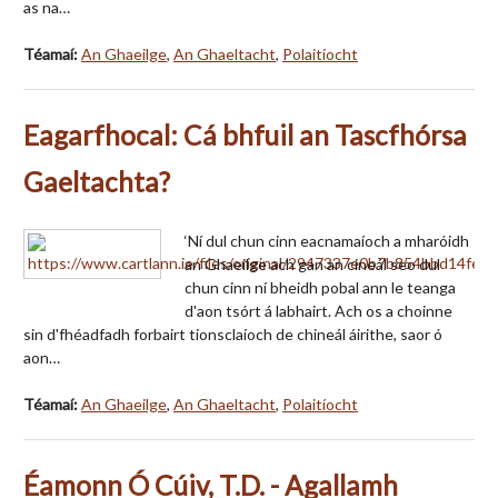
as na…
Téamaí:
An Ghaeilge
,
An Ghaeltacht
,
Polaitíocht
Eagarfhocal: Cá bhfuil an Tascfhórsa
Gaeltachta?
‘Ní dul chun cinn eacnamaíoch a mharóidh
an Ghaeilge ach gan an cineál seo dul
chun cinn ní bheidh pobal ann le teanga
d'aon tsórt á labhairt. Ach os a choinne
sin d'fhéadfadh forbairt tionsclaíoch de chineál áirithe, saor ó
aon…
Téamaí:
An Ghaeilge
,
An Ghaeltacht
,
Polaitíocht
Éamonn Ó Cúiv, T.D. - Agallamh