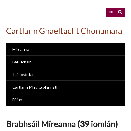
Skip
to
main
content
Cartlann Ghaeltacht Chonamara
Míreanna
Bailiúcháin
Taispeántais
Cartlann Mhic Giollarnáth
Fúinn
Brabhsáil Míreanna (39 iomlán)