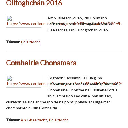
Olltoghchán 2016
Alt ó 'Biseach 2016', iris Chumann
Forbartha Chois Fharraige. Boscaí na
Gaeltachta san Olltoghchán 2016
Téamaí:
Polaitíocht
Comhairle Chonamara
Toghadh Seosamh Ó Cuaig ina
Chomhairleoir Contae neamhspleách ar
Chomhairle Chontae na Gaillimhe i dtús
an tSamhraidh seo caite. San alt seo,
cuireann sé síos ar cheann de na pointí polasaí atá aige mar
chomhairleoir - sin Comhairle…
Téamaí:
An Ghaeltacht
,
Polaitíocht