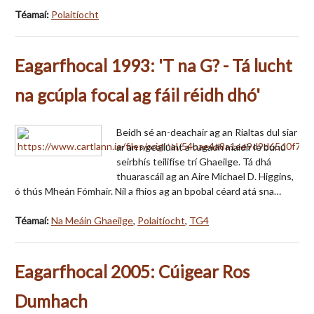
Téamaí:
Polaitíocht
Eagarfhocal 1993: 'T na G? - Tá lucht
na gcúpla focal ag fáil réidh dhó'
Beidh sé an-deachair ag an Rialtas dul siar
ar an ngeallúint a tugadh maidir le bunú
seirbhís teilifíse trí Ghaeilge. Tá dhá
thuarascáil ag an Aire Michael D. Higgins,
ó thús Mheán Fómhair. Níl a fhios ag an bpobal céard atá sna…
Téamaí:
Na Meáin Ghaeilge
,
Polaitíocht
,
TG4
Eagarfhocal 2005: Cúigear Ros
Dumhach