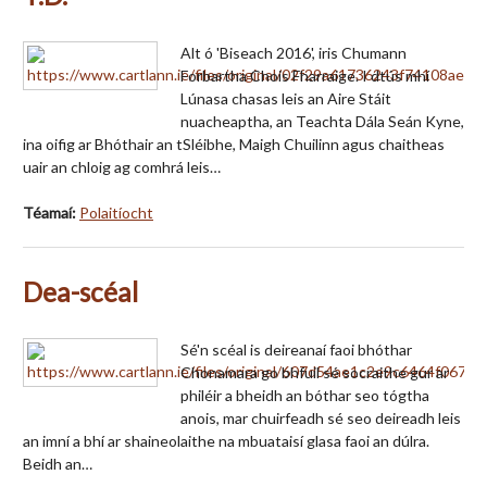
Alt ó 'Biseach 2016', iris Chumann
Forbartha Chois Fharraige. I dtús mhí
Lúnasa chasas leis an Aire Stáit
nuacheaptha, an Teachta Dála Seán Kyne,
ina oifig ar Bhóthair an tSléibhe, Maigh Chuilinn agus chaitheas
uair an chloig ag comhrá leis…
Téamaí:
Polaitíocht
Dea-scéal
Sé'n scéal is deireanaí faoi bhóthar
Chonamara go bhfuil sé socraithe gur ar
philéir a bheidh an bóthar seo tógtha
anois, mar chuirfeadh sé seo deireadh leis
an imní a bhí ar shaineolaithe na mbuataisí glasa faoi an dúlra.
Beidh an…