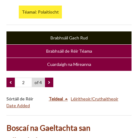
Téamaí: Polaitíocht
Brabhsáil Gach Rud
Brabhsáil de Réir Téama
Cuardaigh na Míreanna
of 4
Sórtáil de Réir
Teideal
Léiritheoir/Cruthaitheoir
Date Added
Boscaí na Gaeltachta san