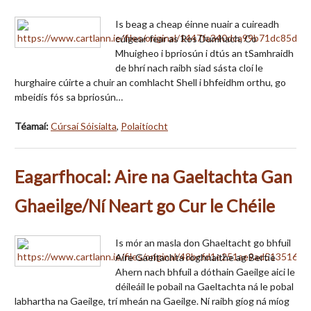
Is beag a cheap éinne nuair a cuireadh
cúigear fear as Ros Dumhach, Co
Mhuigheo i bpriosún i dtús an tSamhraidh
de bhrí nach raibh siad sásta cloí le
hurghaire cúirte a chuir an comhlacht Shell i bhfeidhm orthu, go
mbeidís fós sa bpriosún…
Téamaí:
Cúrsaí Sóisialta
,
Polaitíocht
Eagarfhocal: Aire na Gaeltachta Gan
Ghaeilge/Ní Neart go Cur le Chéile
Is mór an masla don Ghaeltacht go bhfuil
Aire Gaeltachta roghnaithe ag Bertie
Ahern nach bhfuil a dóthain Gaeilge aici le
déileáil le pobail na Gaeltachta ná le pobal
labhartha na Gaeilge, trí mheán na Gaeilge. Ní raibh gíog ná míog