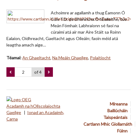
Achoimre ar agallamh a thug Éamonn Ó
Cuív T.D. do Dhonncha Ó hÉallaithe, tús
Meán Fómhair. Labhraíonn sé faoi na
cúraimí atá air mar Aire Stáit sa Roinn
Ealaíon, Oidhreacht, Gaeltacht agus Oileáin; faoin méid atá
leagtha amach aige…
Téamaí:
An Ghaeltacht
,
Na Meáin Ghaeilge
,
Polaitíocht
of 4
Míreanna
Acadamh na hOllscolaíochta
Bailiúcháin
Gaeilge
|
Ionad an Acadaimh,
Taispeántais
Carna
Cartlann Mhic Giollarnáth
Fúinn