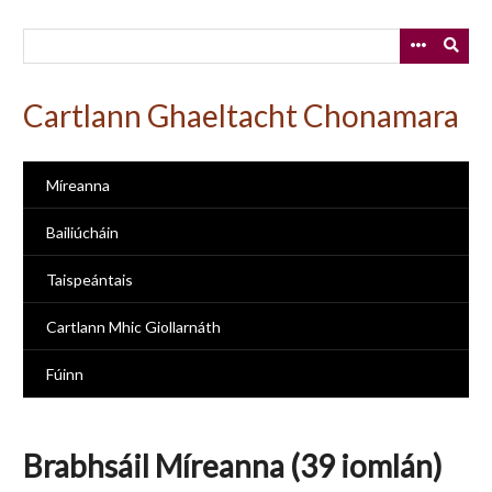
Skip
to
main
content
Cartlann Ghaeltacht Chonamara
Míreanna
Bailiúcháin
Taispeántais
Cartlann Mhic Giollarnáth
Fúinn
Brabhsáil Míreanna (39 iomlán)