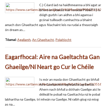
C.) Céard iad na haidhmeanna a bhí agat ar
Bhord an Údaráis mar Ionadaí Pobail? F.) Is
dóigh gurbh í an aidhm a bhí agamsa i
gcónaí tuilleadh cumhachta a bhaint
amach don Ghaeltacht agus féachaint leis na rudaí a theastaigh
ón dream as…
Téamaí:
Agallamh
,
An Ghaeltacht
,
Polaitíocht
Eagarfhocal: Aire na Gaeltachta Gan
Ghaeilge/Ní Neart go Cur le Chéile
Is mór an masla don Ghaeltacht go bhfuil
Aire Gaeltachta roghnaithe ag Bertie
Ahern nach bhfuil a dóthain Gaeilge aici le
déileáil le pobail na Gaeltachta ná le pobal
labhartha na Gaeilge, trí mheán na Gaeilge. Ní raibh gíog ná míog
as na…