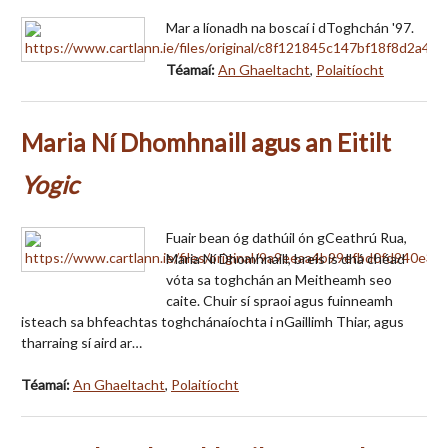
Mar a líonadh na boscaí i dToghchán '97.
Téamaí:
An Ghaeltacht
,
Polaitíocht
Maria Ní Dhomhnaill agus an Eitilt
Yogic
Fuair bean óg dathúil ón gCeathrú Rua,
Maria Ní Dhomhnaill, breis is dhá chéad
vóta sa toghchán an Meitheamh seo
caite. Chuir sí spraoi agus fuinneamh
isteach sa bhfeachtas toghchánaíochta i nGaillimh Thiar, agus
tharraing sí aird ar…
Téamaí:
An Ghaeltacht
,
Polaitíocht