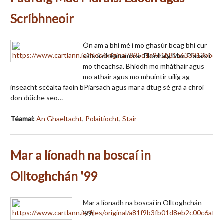
Scríbhneoir
Ón am a bhí mé i mo ghasúr beag bhí cur
síos á dhéanamh ar Phádraig Mac Piarais i
mo theachsa. Bhíodh mo mháthair agus
mo athair agus mo mhuintir uilig ag
inseacht scéalta faoin bPiarsach agus mar a dtug sé grá a chroí
don dúiche seo…
Téamaí:
An Ghaeltacht
,
Polaitíocht
,
Stair
Mar a líonadh na boscaí in
Olltoghchán '99
Mar a líonadh na boscaí in Olltoghchán
'99.