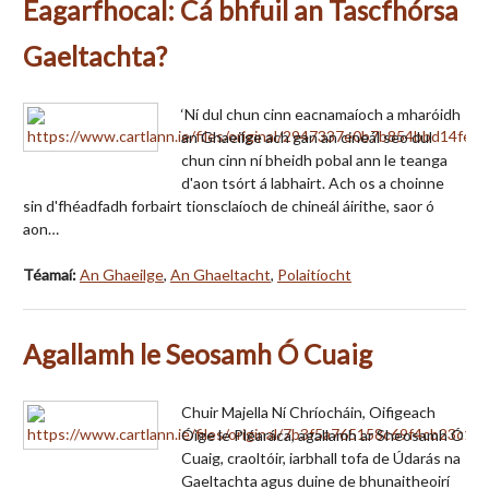
Eagarfhocal: Cá bhfuil an Tascfhórsa
Gaeltachta?
‘Ní dul chun cinn eacnamaíoch a mharóidh
an Ghaeilge ach gan an cineál seo dul
chun cinn ní bheidh pobal ann le teanga
d'aon tsórt á labhairt. Ach os a choinne
sin d'fhéadfadh forbairt tionsclaíoch de chineál áirithe, saor ó
aon…
Téamaí:
An Ghaeilge
,
An Ghaeltacht
,
Polaitíocht
Agallamh le Seosamh Ó Cuaig
Chuir Majella Ní Chríocháin, Oifigeach
Óige le Pléaráca, agallamh ar Sheosamh Ó
Cuaig, craoltóir, iarbhall tofa de Údarás na
Gaeltachta agus duine de bhunaitheoirí