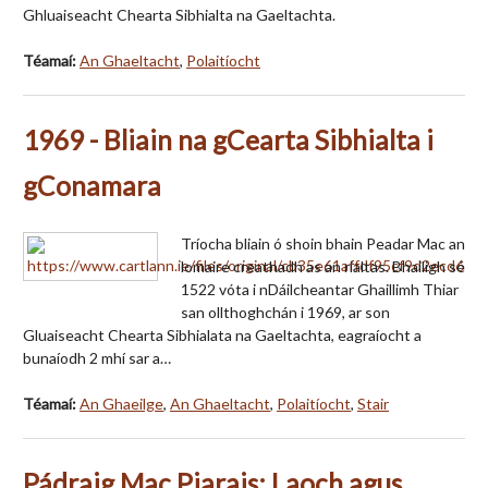
Ghluaiseacht Chearta Sibhialta na Gaeltachta.
Téamaí:
An Ghaeltacht
,
Polaitíocht
1969 - Bliain na gCearta Sibhialta i
gConamara
Tríocha bliain ó shoin bhain Peadar Mac an
lomaire creathadh as an rialtas. Bhailigh sé
1522 vóta i nDáilcheantar Ghaillimh Thiar
san ollthoghchán i 1969, ar son
Gluaiseacht Chearta Sibhialata na Gaeltachta, eagraíocht a
bunaíodh 2 mhí sar a…
Téamaí:
An Ghaeilge
,
An Ghaeltacht
,
Polaitíocht
,
Stair
Pádraig Mac Piarais: Laoch agus