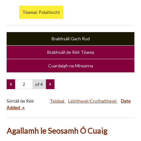
Téamaí: Polaitíocht
Brabhsáil Gach Rud
Brabhsáil de Réir Téama
Cuardaigh na Míreanna
of 4
Sórtáil de Réir
Teideal
Léiritheoir/Cruthaitheoir
Date
Added
Agallamh le Seosamh Ó Cuaig