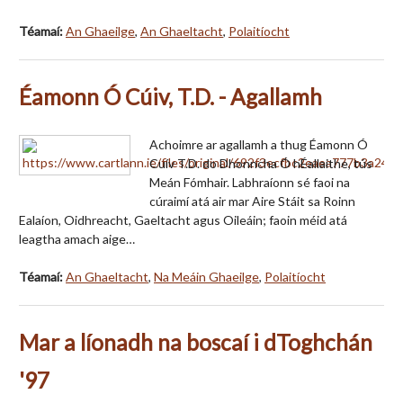
Téamaí:
An Ghaeilge
,
An Ghaeltacht
,
Polaitíocht
Éamonn Ó Cúiv, T.D. - Agallamh
Achoimre ar agallamh a thug Éamonn Ó
Cuív T.D. do Dhonncha Ó hÉallaithe, tús
Meán Fómhair. Labhraíonn sé faoi na
cúraimí atá air mar Aire Stáit sa Roinn
Ealaíon, Oidhreacht, Gaeltacht agus Oileáin; faoin méid atá
leagtha amach aige…
Téamaí:
An Ghaeltacht
,
Na Meáin Ghaeilge
,
Polaitíocht
Mar a líonadh na boscaí i dToghchán
'97