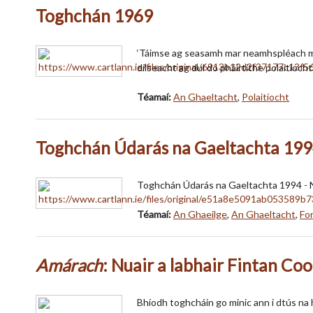
Toghchán 1969
‘Táimse ag seasamh mar neamhspléach mar g
dílseacht ag dul do pháirtithe polaitíochta
Téamaí:
An Ghaeltacht
,
Polaitíocht
Toghchán Údarás na Gaeltachta 1994
Toghchán Údarás na Gaeltachta 1994 - N
Téamaí:
An Ghaeilge
,
An Ghaeltacht
,
For
Amárach
: Nuair a labhair Fintan Co
Bhíodh toghcháin go minic ann i dtús na 