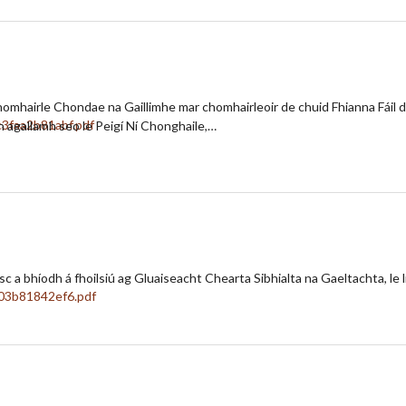
homhairle Chondae na Gaillimhe mar chomhairleoir de chuid Fhianna Fái
agallamh seo le Peigí Ní Chonghaile,…
risc a bhíodh á fhoilsiú ag Gluaiseacht Chearta Sibhialta na Gaeltachta, le l