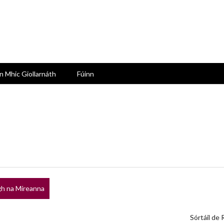
n Mhic Giollarnáth
Fúinn
h na Míreanna
Sórtáil de 