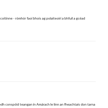
itinne - rómhór faoi bhois ag polaiteoirí a bhfuil a gcéad
síodh conspóid teangan in Amárach le linn an fheachtais don tarna