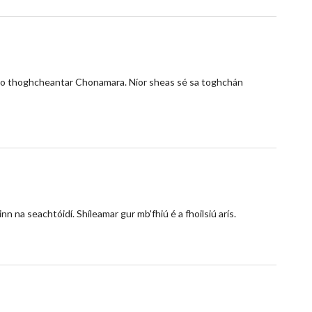
l do thoghcheantar Chonamara. Níor sheas sé sa toghchán
inn na seachtóidí. Shíleamar gur mb'fhiú é a fhoilsiú arís.