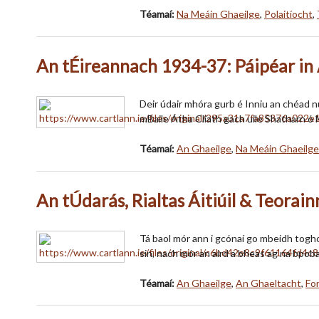
Téamaí:
Na Meáin Ghaeilge
,
Polaitíocht
,
An tÉireannach 1934-37: Páipéar in 
Deir údair mhóra gurb é Inniu an chéad nu
mBaile Átha Cliath gach uile Shatharn 
Téamaí:
An Ghaeilge
,
Na Meáin Ghaeilge
An tÚdarás, Rialtas Áitiúil & Teora
Tá baol mór ann i gcónaí go mbeidh toghc
sin, nach mór an aird a bheas ag na bpobal
Téamaí:
An Ghaeilge
,
An Ghaeltacht
,
For