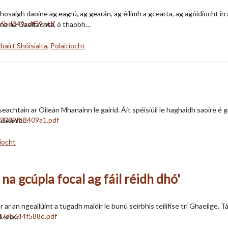
aigh daoine ag eagrú, ag gearán, ag éilimh a gcearta, ag agóidíocht in ag
anna na Gaeltachta, ó thaobh…
bairt Shóisialta
,
Polaitíocht
achtain ar Oileán Mhanainn le gairid. Áit spéisiúil le haghaidh saoire é gan
oileán ó…
tíocht
na gcúpla focal ag fáil réidh dhó'
r ar an ngeallúint a tugadh maidir le bunú seirbhís teilifíse trí Ghaeilge.
tá sna…