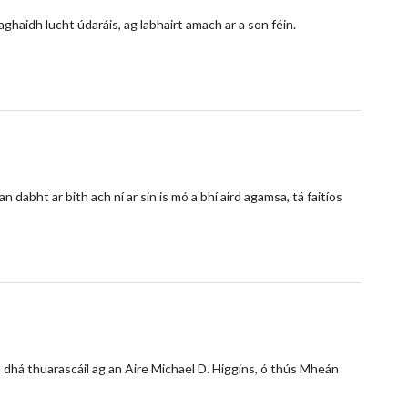
haidh lucht údaráis, ag labhairt amach ar a son féin.
 dabht ar bith ach ní ar sin is mó a bhí aird agamsa, tá faitíos
 Tá dhá thuarascáil ag an Aire Michael D. Higgins, ó thús Mheán