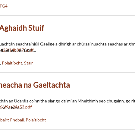
TG4
Aghaidh Stuif
achtán seachtainiúil Gaeilge a dhírigh ar chúrsaí nuachta seachas ar ghnót
ó Mheitheamh 1934…
,
Polaitíocht
,
Stair
inneacha na Gaeltachta
hán an Údaráis coinnithe siar go dtí mí an Mheithimh seo chugainn, go rit
 trí chéile…
bairt Phobail
,
Polaitíocht