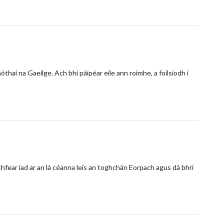
haí na Gaeilge. Ach bhí páipéar eile ann roimhe, a foilsíodh i
hfear iad ar an lá céanna leis an toghchán Eorpach agus dá bhrí