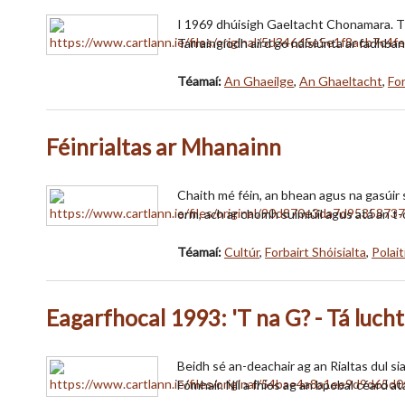
I 1969 dhúisigh Gaeltacht Chonamara. Thos
Tarraingíodh aird go náisiúnta ar fadhb
Téamaí:
An Ghaeilge
,
An Ghaeltacht
,
For
Féinrialtas ar Mhanainn
Chaith mé féin, an bhean agus na gasúir se
orm, ach ar chomh suimiúil agus atá an t-
Téamaí:
Cultúr
,
Forbairt Shóisialta
,
Polai
Eagarfhocal 1993: 'T na G? - Tá lucht 
Beidh sé an-deachair ag an Rialtas dul sia
Fómhair. Níl a fhios ag an bpobal céard a