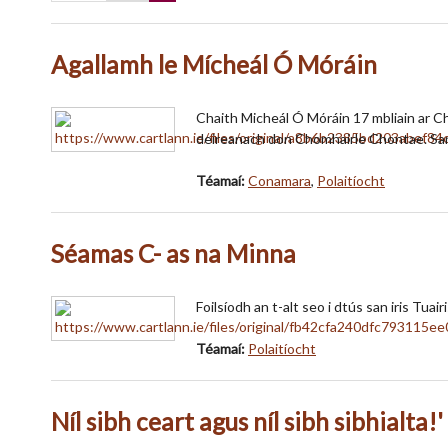
Agallamh le Mícheál Ó Móráin
Chaith Micheál Ó Móráin 17 mbliain ar C
deireanach don Chomhairle Chontae. San 
Téamaí:
Conamara
,
Polaitíocht
Séamas C- as na Minna
Foilsíodh an t-alt seo i dtús san iris Tuai
Téamaí:
Polaitíocht
Níl sibh ceart agus níl sibh sibhialta!'