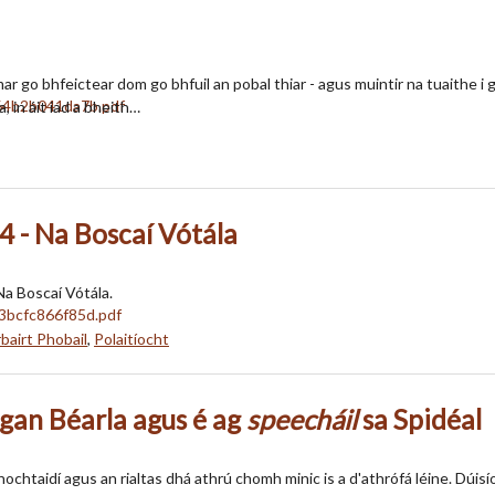
o bhfeictear dom go bhfuil an pobal thiar - agus muintir na tuaithe i gco
, in áit iad a bheith…
 - Na Boscaí Vótála
a Boscaí Vótála.
bairt Phobail
,
Polaitíocht
ogan Béarla agus é ag
speecháil
sa Spidéal
hochtaidí agus an rialtas dhá athrú chomh minic is a d'athrófá léine. Dúi