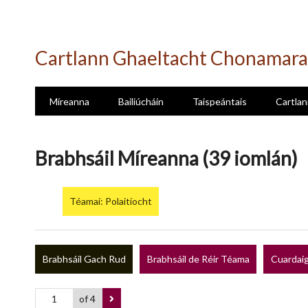
Skip
to
Cartlann Ghaeltacht Chonamara
main
content
Míreanna
Bailiúcháin
Taispeántais
Cartlan
Brabhsáil Míreanna (39 iomlán)
Téamaí: Polaitíocht
Brabhsáil Gach Rud
Brabhsáil de Réir Téama
Cuardaig
of 4