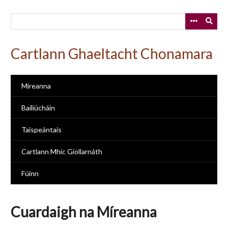
Skip
to
main
content
Cartlann Ghaeltacht Chonamara
Míreanna
Bailiúcháin
Taispeántais
Cartlann Mhic Giollarnáth
Fúinn
Cuardaigh na Míreanna