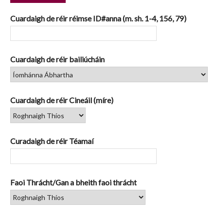
1
Cuardaigh de réir réimse ID#anna (m. sh. 1-4, 156, 79)
Cuardaigh de réir bailiúcháin
Cuardaigh de réir Cineáil (míre)
Curadaigh de réir Téamaí
Faoi Thrácht/Gan a bheith faoi thrácht