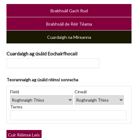
Brabhsáil Gach Rud
Brabhsáil de Réir Téama
Cuardaigh na Míreanna
Cuardaigh ag úsáid Eochairfhocail
Teorannaigh ag úsáid réimsí sonracha
Number
Réimse
Cineál
Focail
Search
of
Field
Cineál
Cuardaigh
Cuardaigh
Chuardaigh
Joiner
rows
in
Terms
"Teorannaigh
ag
úsáid
réimsí
Cuir Réimse Leis
sonracha":