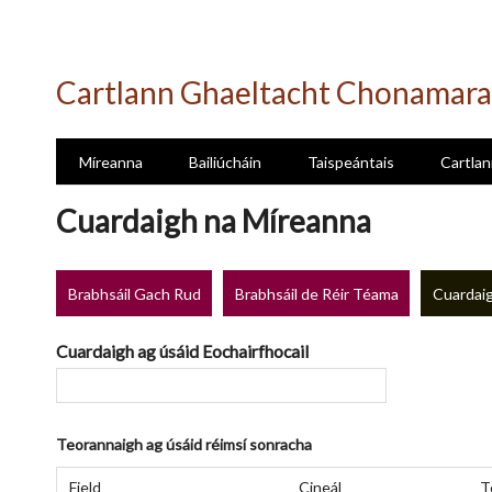
Skip
to
Cartlann Ghaeltacht Chonamara
main
content
Míreanna
Bailiúcháin
Taispeántais
Cartlan
Cuardaigh na Míreanna
Brabhsáil Gach Rud
Brabhsáil de Réir Téama
Cuardaig
Cuardaigh ag úsáid Eochairfhocail
Teorannaigh ag úsáid réimsí sonracha
Number
Réimse
Cineál
Focail
Search
of
Field
Cineál
T
Cuardaigh
Cuardaigh
Chuardaigh
Joiner