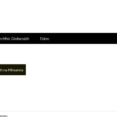
n Mhic Giollarnáth
Fúinn
h na Míreanna
erms