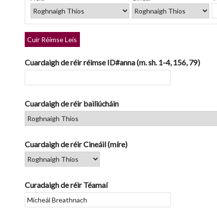
rows
in
"Teorannaigh
ag
Cuir Réimse Leis
úsáid
réimsí
Cuardaigh de réir réimse ID#anna (m. sh. 1-4, 156, 79)
sonracha":
1
Cuardaigh de réir bailiúcháin
Cuardaigh de réir Cineáil (míre)
Curadaigh de réir Téamaí