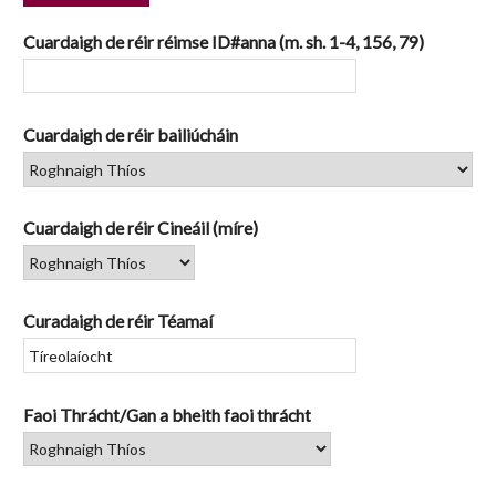
1
Cuardaigh de réir réimse ID#anna (m. sh. 1-4, 156, 79)
Cuardaigh de réir bailiúcháin
Cuardaigh de réir Cineáil (míre)
Curadaigh de réir Téamaí
Faoi Thrácht/Gan a bheith faoi thrácht