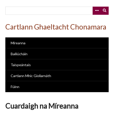
Skip
to
main
content
Cartlann Ghaeltacht Chonamara
Míreanna
Bailiúcháin
Taispeántais
Cartlann Mhic Giollarnáth
Fúinn
Cuardaigh na Míreanna