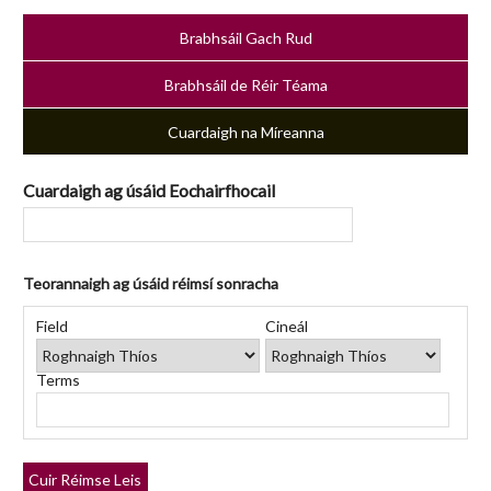
Brabhsáil Gach Rud
Brabhsáil de Réir Téama
Cuardaigh na Míreanna
Cuardaigh ag úsáid Eochairfhocail
Teorannaigh ag úsáid réimsí sonracha
Number
Réimse
Cineál
Focail
Search
of
Field
Cineál
Cuardaigh
Cuardaigh
Chuardaigh
Joiner
rows
in
Terms
"Teorannaigh
ag
úsáid
réimsí
Cuir Réimse Leis
sonracha":