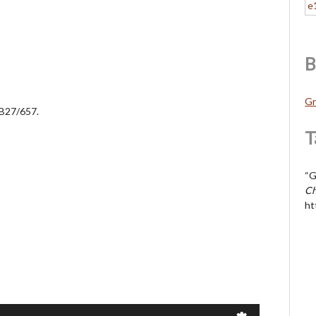
B
Gr
 B27/657.
T
“G
C
ht