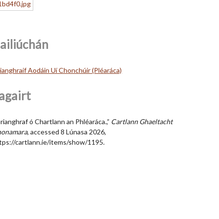
ailiúchán
ianghraif Aodáin Uí Chonchúir (Pléaráca)
agairt
rianghraf ó Chartlann an Phléaráca.,”
Cartlann Ghaeltacht
honamara
, accessed 8 Lúnasa 2026,
tps://cartlann.ie/items/show/1195
.