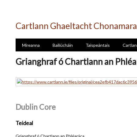
Skip
to
Cartlann Ghaeltacht Chonamara
main
content
Míreanna
Bailiúcháin
Taispeántais
Cartlan
Grianghraf ó Chartlann an Phléa
Dublin Core
Teideal
Grianghraf ó Chartlann an Phléaráca.