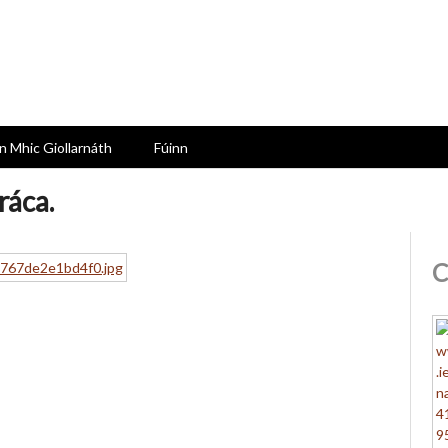
n Mhic Giollarnáth
Fúinn
ráca.
C