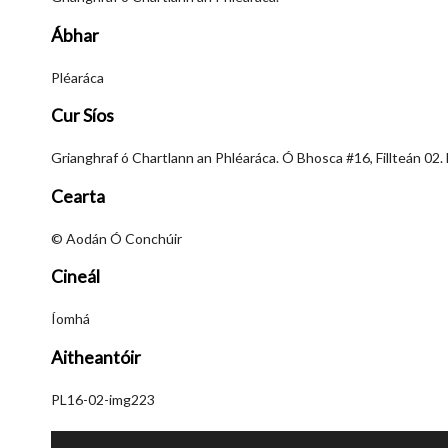
Ábhar
Pléaráca
Cur Síos
Grianghraf ó Chartlann an Phléaráca. Ó Bhosca #16, Fillteán 02.
Cearta
© Aodán Ó Conchúir
Cineál
Íomhá
Aitheantóir
PL16-02-img223