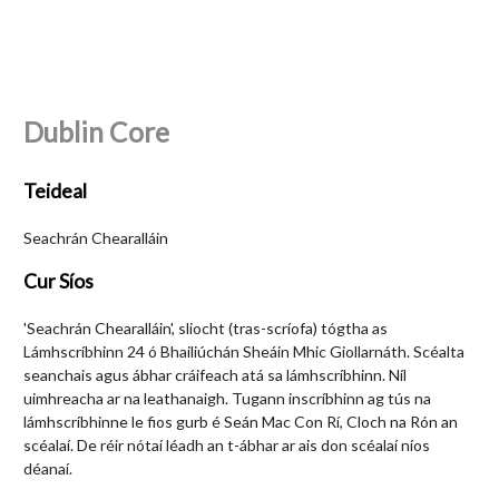
Dublin Core
Teideal
Seachrán Chearalláin
Cur Síos
'Seachrán Chearalláin', sliocht (tras-scríofa) tógtha as
Lámhscríbhinn 24 ó Bhailiúchán Sheáin Mhic Giollarnáth. Scéalta
seanchais agus ábhar cráifeach atá sa lámhscríbhinn. Níl
uimhreacha ar na leathanaigh. Tugann inscríbhinn ag tús na
lámhscríbhinne le fios gurb é Seán Mac Con Rí, Cloch na Rón an
scéalaí. De réir nótaí léadh an t-ábhar ar ais don scéalaí níos
déanaí.