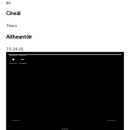
ga
Cineál
Téacs
Aitheantóir
TS-24-01