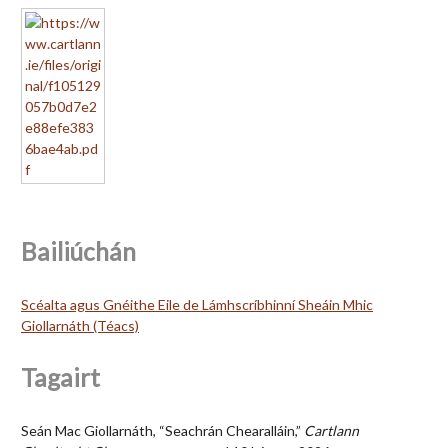
Bailiúchán
Scéalta agus Gnéithe Eile de Lámhscríbhinní Sheáin Mhic
Giollarnáth (Téacs)
Tagairt
Seán Mac Giollarnáth, “Seachrán Chearalláin,”
Cartlann