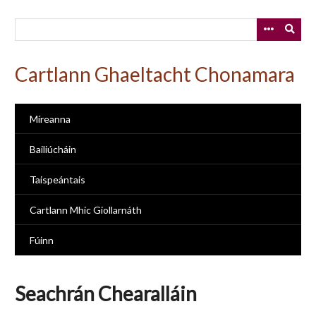
Skip
to
main
content
Cartlann Ghaeltacht Chonamara
Míreanna
Bailiúcháin
Taispeántais
Cartlann Mhic Giollarnáth
Fúinn
Seachrán Chearalláin