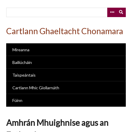
Skip
to
main
content
Cartlann Ghaeltacht Chonamara
Míreanna
Bailiúcháin
Taispeántais
Cartlann Mhic Giollarnáth
Fúinn
Amhrán Mhuighnise agus an