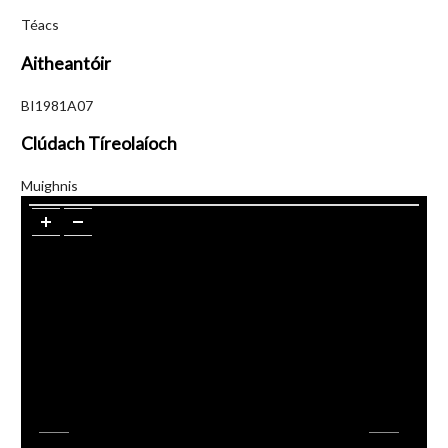
Téacs
Aitheantóir
BI1981A07
Clúdach Tíreolaíoch
Muighnis