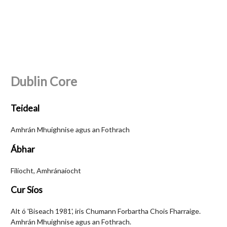
Dublin Core
Teideal
Amhrán Mhuighnise agus an Fothrach
Ábhar
Filíocht, Amhránaíocht
Cur Síos
Alt ó 'Biseach 1981', iris Chumann Forbartha Chois Fharraige.
Amhrán Mhuighnise agus an Fothrach.