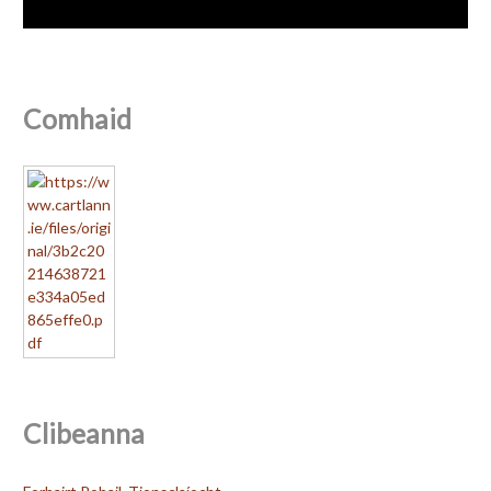
Comhaid
Clibeanna