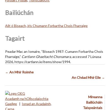
Forbairt Pobail
,
Tionsclaíocht
Bailiúchán
Ailt ó Biseach, iris Chumann Forbartha Chois Fharraige
Tagairt
Peadar Mac an Iomaire, “Biseach 1987: Cumann Forbartha Chois
Fharraige,”
Cartlann Ghaeltacht Chonamara
, accessed 7 Lúnasa
2026,
https://cartlann.ie/items/show/1994
.
← An Mhír Roimhe
An Chéad Mhír Eile →
Míreanna
Acadamh na hOllscolaíochta
Bailiúcháin
Gaeilge
|
Ionad an Acadaimh,
Taispeántais
Carna