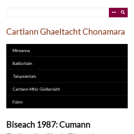
Skip
to
main
content
Cartlann Ghaeltacht Chonamara
Míreanna
Bailiúcháin
Taispeántais
Cartlann Mhic Giollarnáth
Fúinn
Biseach 1987: Cumann