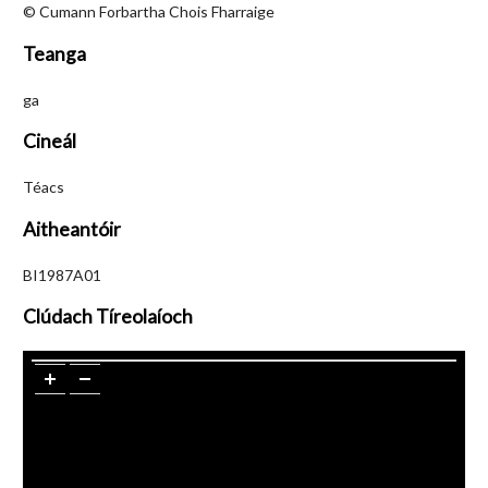
© Cumann Forbartha Chois Fharraige
Teanga
ga
Cineál
Téacs
Aitheantóir
BI1987A01
Clúdach Tíreolaíoch