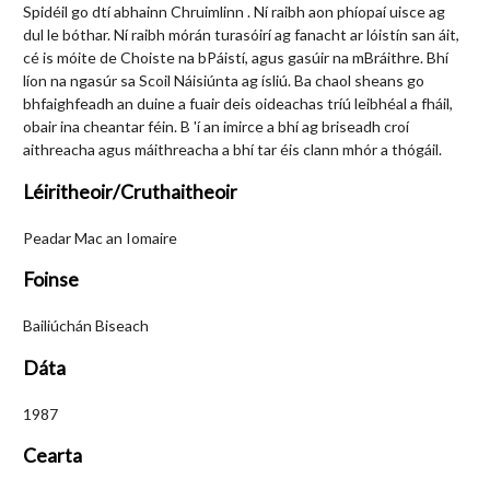
Spidéil go dtí abhainn Chruimlinn . Ní raibh aon phíopaí uisce ag
dul le bóthar. Ní raibh mórán turasóirí ag fanacht ar lóistín san áit,
cé is móite de Choiste na bPáistí, agus gasúir na mBráithre. Bhí
líon na ngasúr sa Scoil Náisiúnta ag ísliú. Ba chaol sheans go
bhfaighfeadh an duine a fuair deis oideachas tríú leibhéal a fháil,
obair ina cheantar féin. B 'í an imirce a bhí ag briseadh croí
aithreacha agus máithreacha a bhí tar éis clann mhór a thógáil.
Léiritheoir/Cruthaitheoir
Peadar Mac an Iomaire
Foinse
Bailiúchán Biseach
Dáta
1987
Cearta