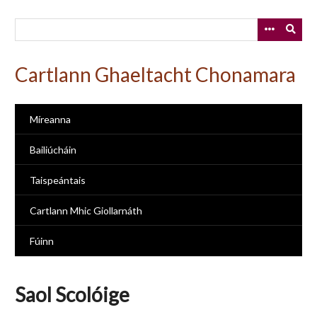
Skip
to
main
content
Cartlann Ghaeltacht Chonamara
Míreanna
Bailiúcháin
Taispeántais
Cartlann Mhic Giollarnáth
Fúinn
Saol Scolóige