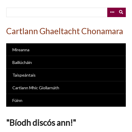
Skip
to
main
content
Cartlann Ghaeltacht Chonamara
Míreanna
Bailiúcháin
Taispeántais
Cartlann Mhic Giollarnáth
Fúinn
"Bíodh discós ann!"