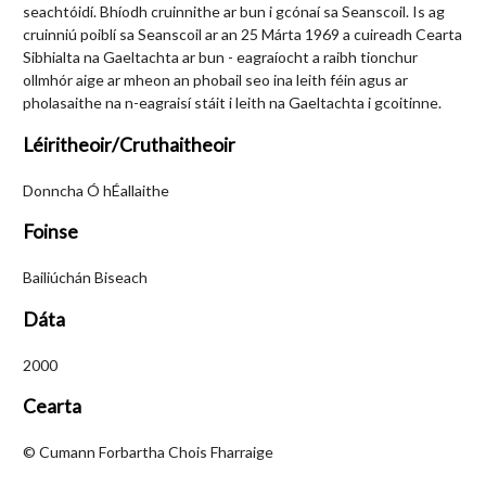
seachtóidí. Bhíodh cruinnithe ar bun i gcónaí sa Seanscoil. Is ag
cruinniú poiblí sa Seanscoil ar an 25 Márta 1969 a cuireadh Cearta
Sibhialta na Gaeltachta ar bun - eagraíocht a raibh tionchur
ollmhór aige ar mheon an phobail seo ina leith féin agus ar
pholasaithe na n-eagraisí stáit i leith na Gaeltachta i gcoitinne.
Léiritheoir/Cruthaitheoir
Donncha Ó hÉallaithe
Foinse
Bailiúchán Biseach
Dáta
2000
Cearta
© Cumann Forbartha Chois Fharraige