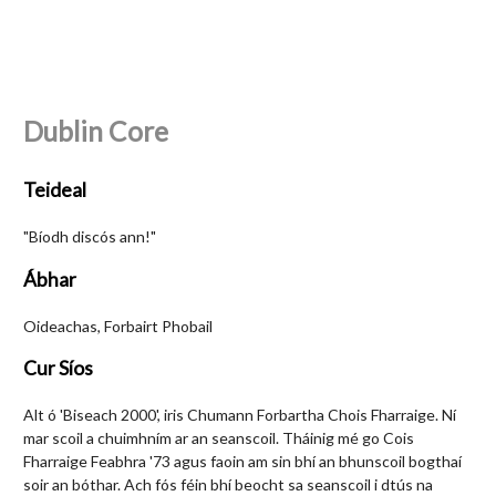
Dublin Core
Teideal
"Bíodh discós ann!"
Ábhar
Oideachas, Forbairt Phobail
Cur Síos
Alt ó 'Biseach 2000', iris Chumann Forbartha Chois Fharraige. Ní
mar scoil a chuimhním ar an seanscoil. Tháinig mé go Cois
Fharraige Feabhra '73 agus faoin am sin bhí an bhunscoil bogthaí
soir an bóthar. Ach fós féin bhí beocht sa seanscoil i dtús na