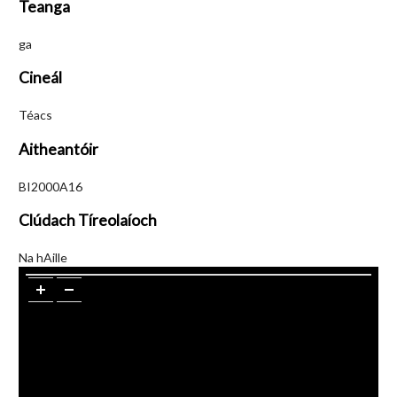
Teanga
ga
Cineál
Téacs
Aitheantóir
BI2000A16
Clúdach Tíreolaíoch
Na hAille