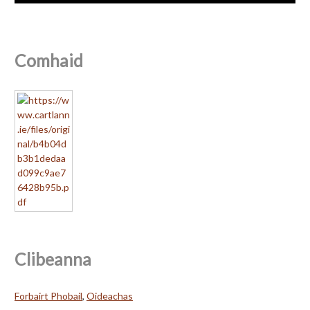
Comhaid
Clibeanna
Forbairt Phobail
,
Oideachas