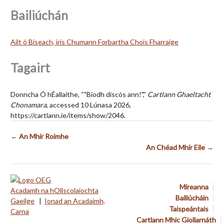
Bailiúchán
Ailt ó Biseach, iris Chumann Forbartha Chois Fharraige
Tagairt
Donncha Ó hÉallaithe, “"Bíodh discós ann!",”
Cartlann Ghaeltacht
Chonamara
, accessed 10 Lúnasa 2026,
https://cartlann.ie/items/show/2046
.
← An Mhír Roimhe
An Chéad Mhír Eile →
Míreanna
Acadamh na hOllscolaíochta
Bailiúcháin
Gaeilge
|
Ionad an Acadaimh,
Taispeántais
Carna
Cartlann Mhic Giollarnáth