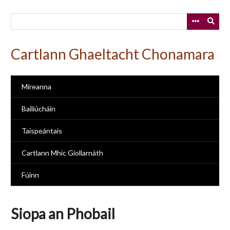
Skip
to
main
content
Cartlann Ghaeltacht Chonamara
Míreanna
Bailiúcháin
Taispeántais
Cartlann Mhic Giollarnáth
Fúinn
Siopa an Phobail