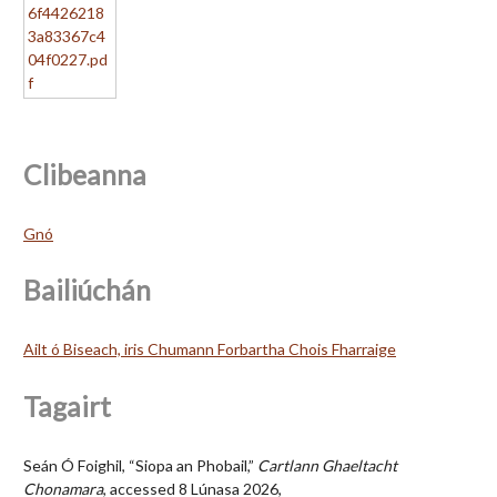
Clibeanna
Gnó
Bailiúchán
Ailt ó Biseach, iris Chumann Forbartha Chois Fharraige
Tagairt
Seán Ó Foighil, “Siopa an Phobail,”
Cartlann Ghaeltacht
Chonamara
, accessed 8 Lúnasa 2026,