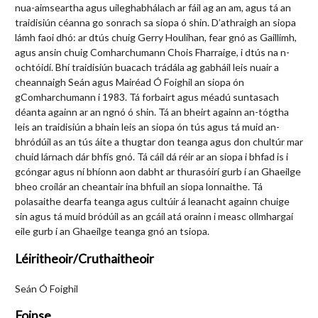
nua-aimseartha agus uileghabhálach ar fáil ag an am, agus tá an
traidisiún céanna go sonrach sa siopa ó shin. D’athraigh an siopa
lámh faoi dhó: ar dtús chuig Gerry Houlihan, fear gnó as Gaillimh,
agus ansin chuig Comharchumann Chois Fharraige, i dtús na n-
ochtóidí. Bhí traidisiún buacach trádála ag gabháil leis nuair a
cheannaigh Seán agus Mairéad Ó Foighil an siopa ón
gComharchumann i 1983. Tá forbairt agus méadú suntasach
déanta againn ar an ngnó ó shin. Tá an bheirt againn an-tógtha
leis an traidisiún a bhain leis an siopa ón tús agus tá muid an-
bhródúil as an tús áite a thugtar don teanga agus don chultúr mar
chuid lárnach dár bhfís gnó. Tá cáil dá réir ar an siopa i bhfad is i
gcóngar agus ní bhíonn aon dabht ar thurasóirí gurb í an Ghaeilge
bheo croílár an cheantair ina bhfuil an siopa lonnaithe. Tá
polasaithe dearfa teanga agus cultúir á leanacht againn chuige
sin agus tá muid bródúil as an gcáil atá orainn i measc ollmhargaí
eile gurb í an Ghaeilge teanga gnó an tsiopa.
Léiritheoir/Cruthaitheoir
Seán Ó Foighil
Foinse