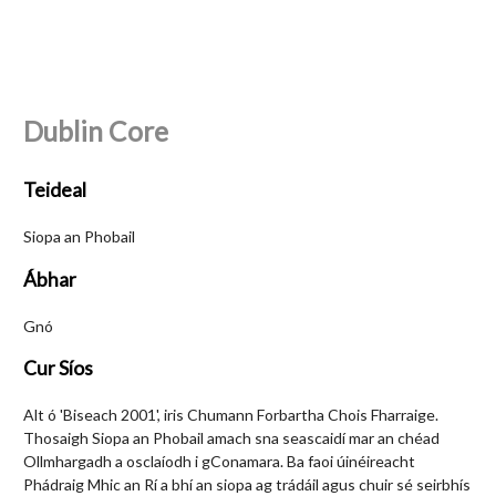
Dublin Core
Teideal
Siopa an Phobail
Ábhar
Gnó
Cur Síos
Alt ó 'Biseach 2001', iris Chumann Forbartha Chois Fharraige.
Thosaigh Siopa an Phobail amach sna seascaidí mar an chéad
Ollmhargadh a osclaíodh i gConamara. Ba faoi úinéireacht
Phádraig Mhic an Rí a bhí an siopa ag trádáil agus chuir sé seirbhís