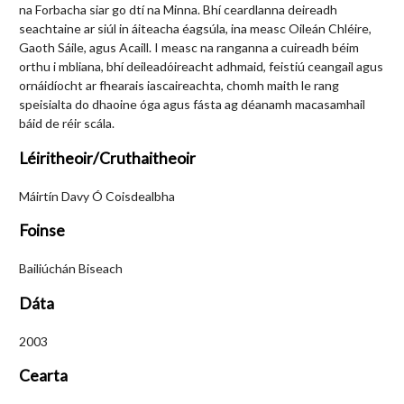
na Forbacha siar go dtí na Minna. Bhí ceardlanna deireadh
seachtaine ar siúl in áiteacha éagsúla, ina measc Oileán Chléire,
Gaoth Sáile, agus Acaill. I measc na ranganna a cuireadh béim
orthu i mbliana, bhí deileadóireacht adhmaid, feistiú ceangail agus
ornáidíocht ar fhearais iascaireachta, chomh maith le rang
speisialta do dhaoine óga agus fásta ag déanamh macasamhail
báid de réir scála.
Léiritheoir/Cruthaitheoir
Máirtín Davy Ó Coisdealbha
Foinse
Bailiúchán Biseach
Dáta
2003
Cearta