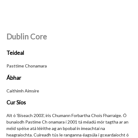
Dublin Core
Teideal
Pasttime Chonamara
Ábhar
Caithimh Aimsire
Cur Síos
Alt ó 'Biseach 2003', iris Chumann Forbartha Chois Fharraige. Ó
bunaíodh Pastime Ch onamara i 2001 tá méadú mór tagtha ar an
méid spéise atá léirithe ag an bpobal in imeachtaí na
heagraíochta. Cuireadh tús le ranganna éagsúla i gceardaíocht ó