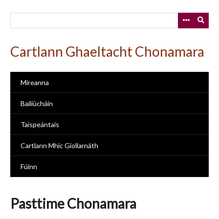
Skip
to
main
content
Cartlann Ghaeltacht Chonamara
Míreanna
Bailiúcháin
Taispeántais
Cartlann Mhic Giollarnáth
Fúinn
Pasttime Chonamara