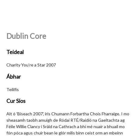
Dublin Core
Teideal
Charity You’re a Star 2007
Ábhar
Teilifís
Cur Síos
Alt ó 'Biseach 2007', iris Chumann Forbartha Chois Fharraige. I mo
sheasamh taobh amuigh de Ródaí RTÉ/Raidió na Gaeltachta ag
Féile Willie Clancy i Sráid na Cathrach a bhí mé nuair a bhuail mo
fón póca agus chuir bean le glór milis binn ceist orm an mbeinn