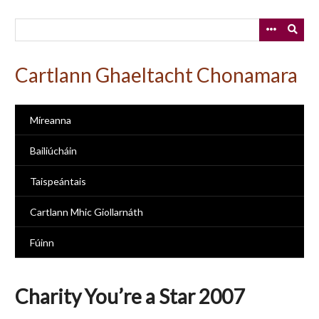
Skip
to
main
content
Cartlann Ghaeltacht Chonamara
Míreanna
Bailiúcháin
Taispeántais
Cartlann Mhic Giollarnáth
Fúinn
Charity You’re a Star 2007