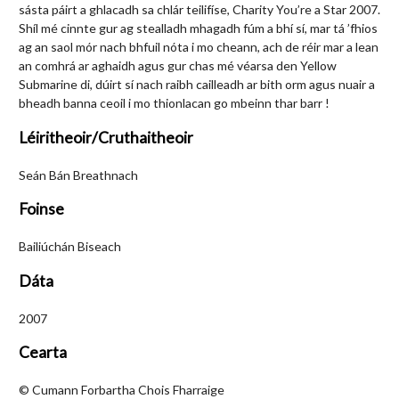
sásta páirt a ghlacadh sa chlár teilifíse, Charity You’re a Star 2007.
Shíl mé cinnte gur ag stealladh mhagadh fúm a bhí sí, mar tá ’fhios
ag an saol mór nach bhfuil nóta i mo cheann, ach de réir mar a lean
an comhrá ar aghaidh agus gur chas mé véarsa den Yellow
Submarine di, dúirt sí nach raibh cailleadh ar bith orm agus nuair a
bheadh banna ceoil i mo thionlacan go mbeinn thar barr !
Léiritheoir/Cruthaitheoir
Seán Bán Breathnach
Foinse
Bailiúchán Biseach
Dáta
2007
Cearta
© Cumann Forbartha Chois Fharraige