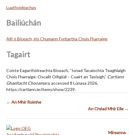
Luathoideachas
Bailiúchán
Ailt ó Biseach, iris Chumann Forbartha Chois Fharraige
Tagairt
Coiste Eagarthóireachta Biseach, “Ionad Tacaíochta Teaghlaigh
Chois Fharraige: Oscailt Oifigiúil – Cuairt an Taoisigh,”
Cartlann
Ghaeltacht Chonamara
, accessed 8 Lúnasa 2026,
https://cartlann.ie/items/show/2239
.
← An Mhír Roimhe
An Chéad Mhír Eile →
Míreanna
Acadamh na hOllscolaíochta