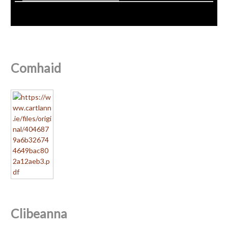
Comhaid
Clibeanna