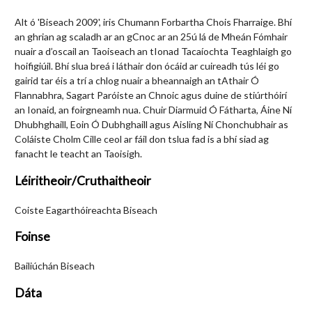
Alt ó 'Biseach 2009', iris Chumann Forbartha Chois Fharraige. Bhí
an ghrian ag scaladh ar an gCnoc ar an 25ú lá de Mheán Fómhair
nuair a d’oscail an Taoiseach an tIonad Tacaíochta Teaghlaigh go
hoifigiúil. Bhí slua breá i láthair don ócáid ar cuireadh tús léi go
gairid tar éis a trí a chlog nuair a bheannaigh an tAthair Ó
Flannabhra, Sagart Paróiste an Chnoic agus duine de stiúrthóirí
an Ionaid, an foirgneamh nua. Chuir Diarmuid Ó Fátharta, Áine Ní
Dhubhghaill, Eoin Ó Dubhghaill agus Aisling Ní Chonchubhair as
Coláiste Cholm Cille ceol ar fáil don tslua fad is a bhí siad ag
fanacht le teacht an Taoisigh.
Léiritheoir/Cruthaitheoir
Coiste Eagarthóireachta Biseach
Foinse
Bailiúchán Biseach
Dáta