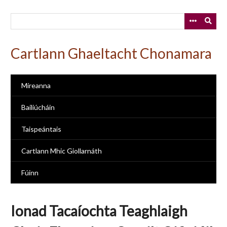
Skip
to
main
content
Cartlann Ghaeltacht Chonamara
Míreanna
Bailiúcháin
Taispeántais
Cartlann Mhic Giollarnáth
Fúinn
Ionad Tacaíochta Teaghlaigh