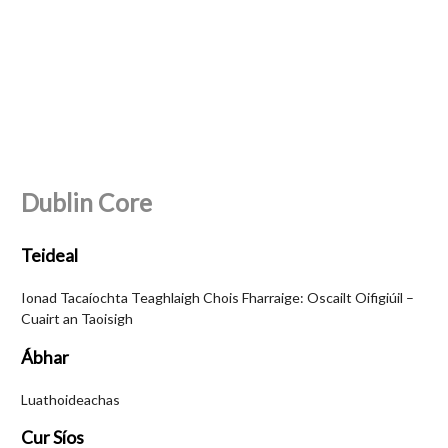
Dublin Core
Teideal
Ionad Tacaíochta Teaghlaigh Chois Fharraige: Oscailt Oifigiúil –
Cuairt an Taoisigh
Ábhar
Luathoideachas
Cur Síos