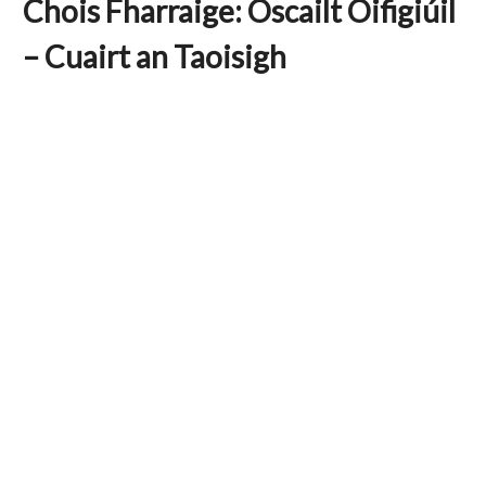
Chois Fharraige: Oscailt Oifigiúil
– Cuairt an Taoisigh