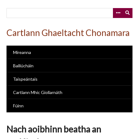
Skip
to
main
content
Cartlann Ghaeltacht Chonamara
Míreanna
Bailiúcháin
Taispeántais
Cartlann Mhic Giollarnáth
Fúinn
Nach aoibhinn beatha an