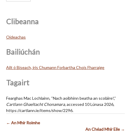
Clibeanna
Oideachas
Bailiúchán
Ailt ó Biseach, iris Chumann Forbartha Chois Fharraige
Tagairt
Fearghas Mac Lochlainn, “Nach aoibhinn beatha an scoláire!,”
Cartlann Ghaeltacht Chonamara
, accessed 10 Lúnasa 2026,
https://cartlann.ie/items/show/2296
.
← An Mhír Roimhe
An Chéad Mhír Eile →