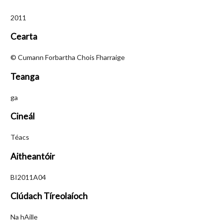
2011
Cearta
© Cumann Forbartha Chois Fharraige
Teanga
ga
Cineál
Téacs
Aitheantóir
BI2011A04
Clúdach Tíreolaíoch
Na hAille