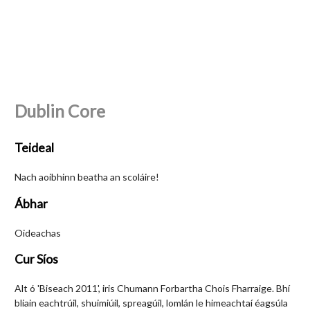
Dublin Core
Teideal
Nach aoibhinn beatha an scoláire!
Ábhar
Oideachas
Cur Síos
Alt ó 'Biseach 2011', iris Chumann Forbartha Chois Fharraige. Bhí
bliain eachtrúil, shuimiúil, spreagúil, lomlán le himeachtaí éagsúla