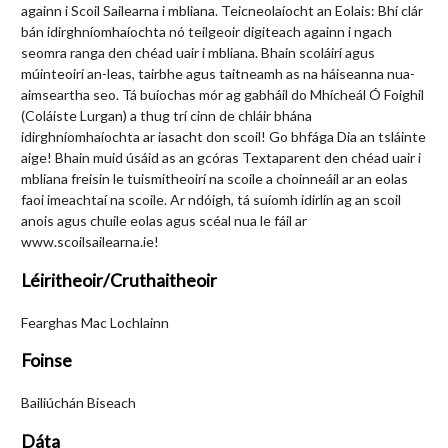
againn i Scoil Sailearna i mbliana. Teicneolaíocht an Eolais: Bhí clár
bán idirghníomhaíochta nó teilgeoir digiteach againn i ngach
seomra ranga den chéad uair i mbliana. Bhain scoláirí agus
múinteoirí an-leas, tairbhe agus taitneamh as na háiseanna nua-
aimseartha seo. Tá buíochas mór ag gabháil do Mhícheál Ó Foighil
(Coláiste Lurgan) a thug trí cinn de chláir bhána
idirghníomhaíochta ar iasacht don scoil! Go bhfága Dia an tsláinte
aige! Bhain muid úsáid as an gcóras Textaparent den chéad uair i
mbliana freisin le tuismitheoirí na scoile a choinneáil ar an eolas
faoi imeachtaí na scoile. Ar ndóigh, tá suíomh idirlín ag an scoil
anois agus chuile eolas agus scéal nua le fáil ar
www.scoilsailearna.ie!
Léiritheoir/Cruthaitheoir
Fearghas Mac Lochlainn
Foinse
Bailiúchán Biseach
Dáta