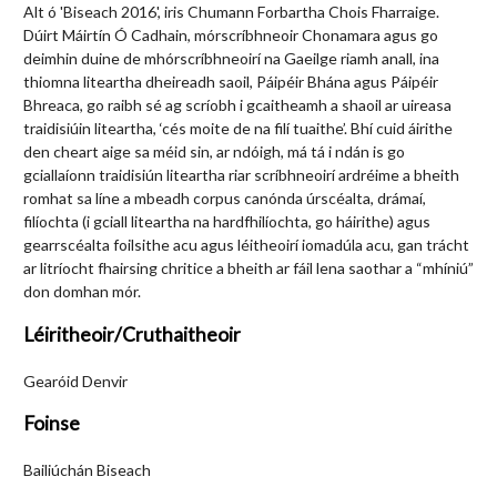
Alt ó 'Biseach 2016', iris Chumann Forbartha Chois Fharraige.
Dúirt Máirtín Ó Cadhain, mórscríbhneoir Chonamara agus go
deimhin duine de mhórscríbhneoirí na Gaeilge riamh anall, ina
thiomna liteartha dheireadh saoil, Páipéir Bhána agus Páipéir
Bhreaca, go raibh sé ag scríobh i gcaitheamh a shaoil ar uireasa
traidisiúin liteartha, ‘cés moite de na filí tuaithe’. Bhí cuid áirithe
den cheart aige sa méid sin, ar ndóigh, má tá i ndán is go
gciallaíonn traidisiún liteartha riar scríbhneoirí ardréime a bheith
romhat sa líne a mbeadh corpus canónda úrscéalta, drámaí,
filíochta (i gciall liteartha na hardfhilíochta, go háirithe) agus
gearrscéalta foilsithe acu agus léitheoirí iomadúla acu, gan trácht
ar litríocht fhairsing chritice a bheith ar fáil lena saothar a “mhíniú”
don domhan mór.
Léiritheoir/Cruthaitheoir
Gearóid Denvir
Foinse
Bailiúchán Biseach