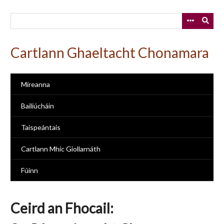
Skip
to
main
content
Cartlann Ghaeltacht Chonamara
Míreanna
Bailiúcháin
Taispeántais
Cartlann Mhic Giollarnáth
Fúinn
Ceird an Fhocail: