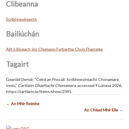
Clibeanna
Scríbhneoireacht
Bailiúchán
Ailt ó Biseach, iris Chumann Forbartha Chois Fharraige
Tagairt
Gearóid Denvir, “Ceird an Fhocail: Scríbhneoireacht Chonamara
Inniu,”
Cartlann Ghaeltacht Chonamara
, accessed 9 Lúnasa 2026,
https://cartlann.ie/items/show/2341
.
← An Mhír Roimhe
An Chéad Mhír Eile →