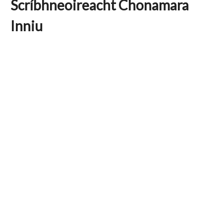
Scríbhneoireacht Chonamara
Inniu