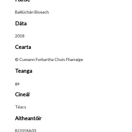
Bailiúchán Biseach
Dáta
2018
Cearta
© Cumann Forbartha Chois Fharraige
Teanga
ga
Cineál
Téacs
Aitheantóir
BI2018A03