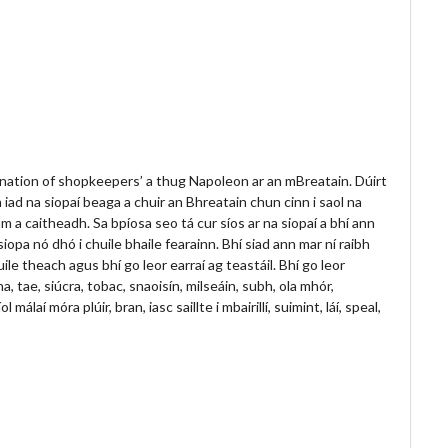
A nation of shopkeepers’ a thug Napoleon ar an mBreatain. Dúirt
 iad na siopaí beaga a chuir an Bhreatain chun cinn i saol na
am a caitheadh. Sa bpíosa seo tá cur síos ar na siopaí a bhí ann
iopa nó dhó i chuile bhaile fearainn. Bhí siad ann mar ní raibh
ile theach agus bhí go leor earraí ag teastáil. Bhí go leor
a, tae, siúcra, tobac, snaoisín, milseáin, subh, ola mhór,
 málaí móra plúir, bran, iasc saillte i mbairillí, suimint, láí, speal,