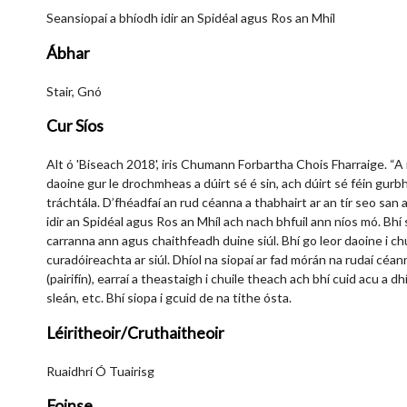
Seansiopaí a bhíodh idir an Spidéal agus Ros an Mhíl
Ábhar
Stair, Gnó
Cur Síos
Alt ó 'Biseach 2018', iris Chumann Forbartha Chois Fharraige. “
daoine gur le drochmheas a dúirt sé é sin, ach dúirt sé féin gurbh
tráchtála. D’fhéadfaí an rud céanna a thabhairt ar an tír seo san 
idir an Spidéal agus Ros an Mhíl ach nach bhfuil ann níos mó. Bhí s
carranna ann agus chaithfeadh duine siúl. Bhí go leor daoine i chu
curadóireachta ar siúl. Dhíol na siopaí ar fad mórán na rudaí céann
(pairifín), earraí a theastaigh i chuile theach ach bhí cuid acu a dhíol
sleán, etc. Bhí siopa i gcuid de na tithe ósta.
Léiritheoir/Cruthaitheoir
Ruaidhrí Ó Tuairisg
Foinse