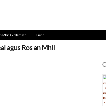
n Mhic Giollarnáth
Fúinn
éal agus Ros an Mhíl
C