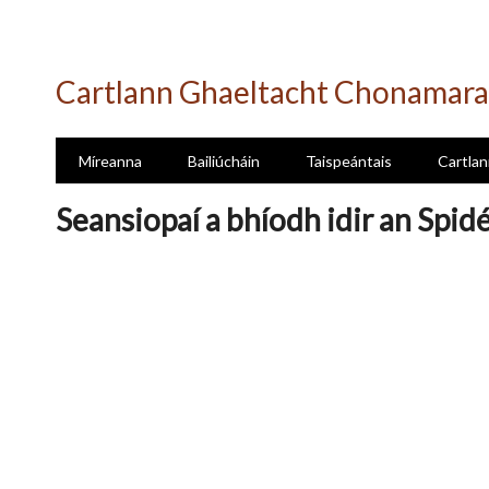
Skip
to
Cartlann Ghaeltacht Chonamara
main
content
Míreanna
Bailiúcháin
Taispeántais
Cartlan
Seansiopaí a bhíodh idir an Spid