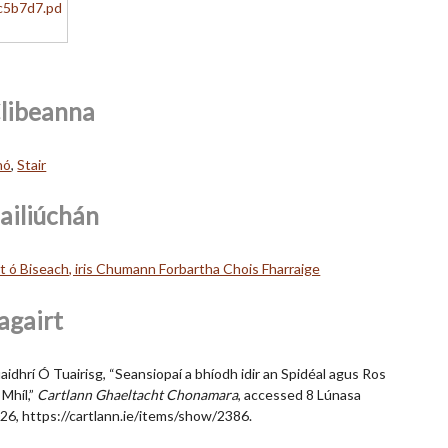
libeanna
nó
,
Stair
ailiúchán
lt ó Biseach, iris Chumann Forbartha Chois Fharraige
agairt
aidhrí Ó Tuairisg, “Seansiopaí a bhíodh idir an Spidéal agus Ros
 Mhíl,”
Cartlann Ghaeltacht Chonamara
, accessed 8 Lúnasa
26,
https://cartlann.ie/items/show/2386
.