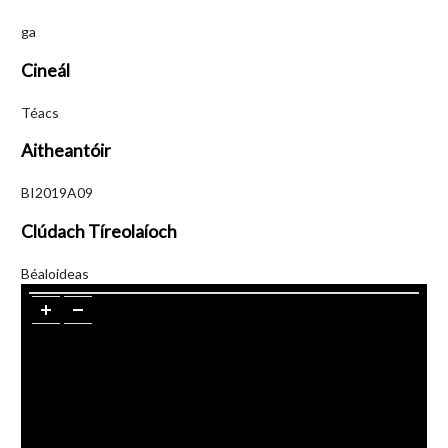
ga
Cineál
Téacs
Aitheantóir
BI2019A09
Clúdach Tíreolaíoch
Béaloideas