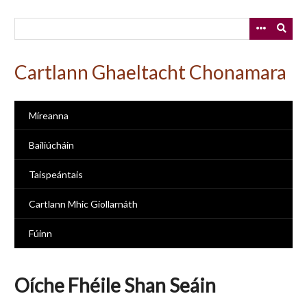
Skip
to
main
content
Cartlann Ghaeltacht Chonamara
Míreanna
Bailiúcháin
Taispeántais
Cartlann Mhic Giollarnáth
Fúinn
Oíche Fhéile Shan Seáin