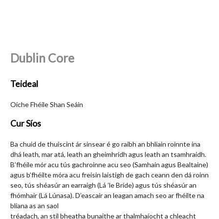
Dublin Core
Teideal
Oíche Fhéile Shan Seáin
Cur Síos
Ba chuid de thuiscint ár sinsear é go raibh an bhliain roinnte ina
dhá leath, mar atá, leath an gheimhridh agus leath an tsamhraidh.
B’fhéile mór acu tús gachroinne acu seo (Samhain agus Bealtaine)
agus b’fhéilte móra acu freisin laistigh de gach ceann den dá roinn
seo, tús shéasúr an earraigh (Lá ’le Bríde) agus tús shéasúr an
fhómhair (Lá Lúnasa). D’eascair an leagan amach seo ar fhéilte na
bliana as an saol
tréadach, an stíl bheatha bunaithe ar thalmhaíocht a chleacht