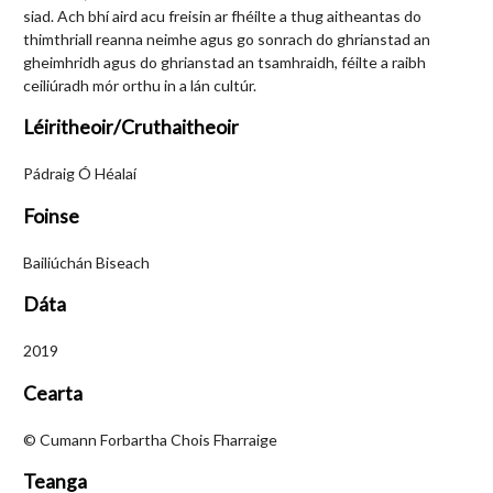
siad. Ach bhí aird acu freisin ar fhéilte a thug aitheantas do
thimthriall reanna neimhe agus go sonrach do ghrianstad an
gheimhridh agus do ghrianstad an tsamhraidh, féilte a raibh
ceiliúradh mór orthu in a lán cultúr.
Léiritheoir/Cruthaitheoir
Pádraig Ó Héalaí
Foinse
Bailiúchán Biseach
Dáta
2019
Cearta
© Cumann Forbartha Chois Fharraige
Teanga