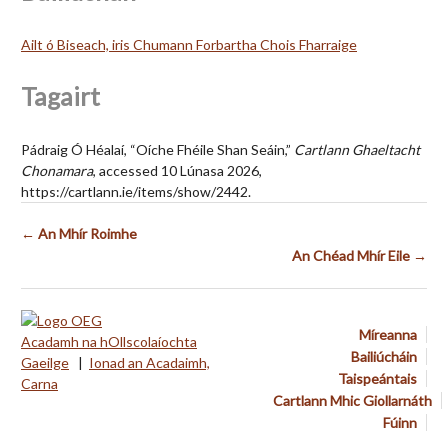
Ailt ó Biseach, iris Chumann Forbartha Chois Fharraige
Tagairt
Pádraig Ó Héalaí, “Oíche Fhéile Shan Seáin,”
Cartlann Ghaeltacht
Chonamara
, accessed 10 Lúnasa 2026,
https://cartlann.ie/items/show/2442
.
← An Mhír Roimhe
An Chéad Mhír Eile →
Míreanna
Acadamh na hOllscolaíochta
Bailiúcháin
Gaeilge
|
Ionad an Acadaimh,
Taispeántais
Carna
Cartlann Mhic Giollarnáth
Fúinn