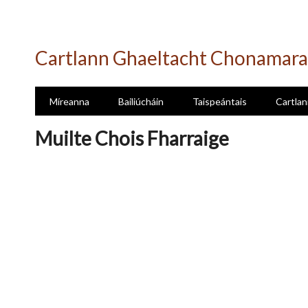
Skip
to
Cartlann Ghaeltacht Chonamara
main
content
Míreanna
Bailiúcháin
Taispeántais
Cartlan
Muilte Chois Fharraige