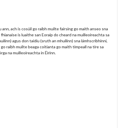
u ann, ach is cosúil go raibh muilte fairsing go maith anseo sna
fhianaise is luaithe san Eoraip do cheard na muilleoireachta sa
uilinn) agus don taídiu (sruth an mhuilinn) sna lámhscribhinní,
e go raibh muilte beaga coitianta go maith timpeall na tíre sa
ga na muilleoireachta in Éirinn.