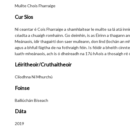
Muilte Chois Fharraige
Cur Síos
Ní ceantar é Cois Fharraige a shamhlaítear le muilte sa lá atá inni
céadta a chuaigh romhainn. Go deimhin, is as Éirinn a thagann an 
Meánaois, idir thagairtí don saer muileann, don lind (lochán an mh
agus a bhfuil fágtha de na fothraigh féin. Is féidir a bheith cinnt
luath-mheánaois, ach is ó dheireadh na 17ú hAois a thosaigh ré ór
Léiritheoir/Cruthaitheoir
Clíodhna Ní Mhurchú
Foinse
Bailiúchán Biseach
Dáta
2019