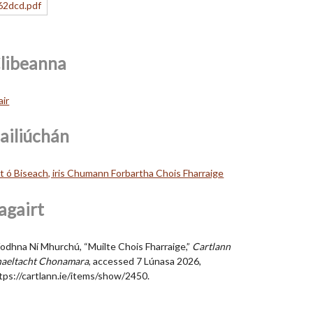
libeanna
air
ailiúchán
lt ó Biseach, iris Chumann Forbartha Chois Fharraige
agairt
íodhna Ní Mhurchú, “Muilte Chois Fharraige,”
Cartlann
aeltacht Chonamara
, accessed 7 Lúnasa 2026,
tps://cartlann.ie/items/show/2450
.