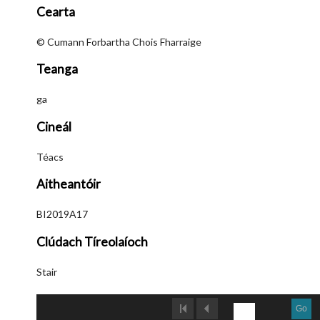
Cearta
© Cumann Forbartha Chois Fharraige
Teanga
ga
Cineál
Téacs
Aitheantóir
BI2019A17
Clúdach Tíreolaíoch
Stair
Go