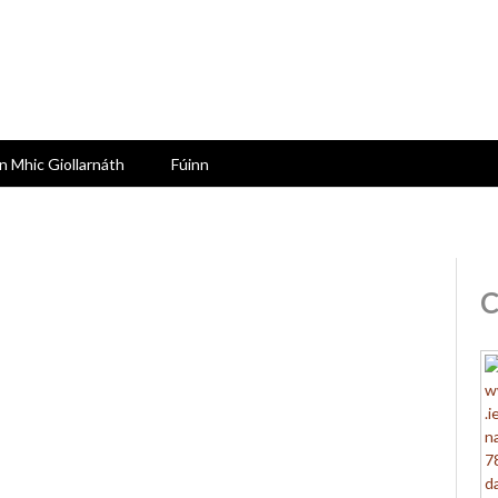
n Mhic Giollarnáth
Fúinn
C