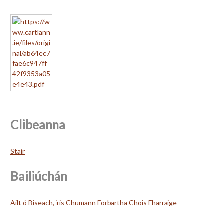
Clibeanna
Stair
Bailiúchán
Ailt ó Biseach, iris Chumann Forbartha Chois Fharraige