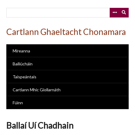
Skip
to
main
content
Cartlann Ghaeltacht Chonamara
Míreanna
Bailiúcháin
Taispeántais
Cartlann Mhic Giollarnáth
Fúinn
Ballaí Uí Chadhain