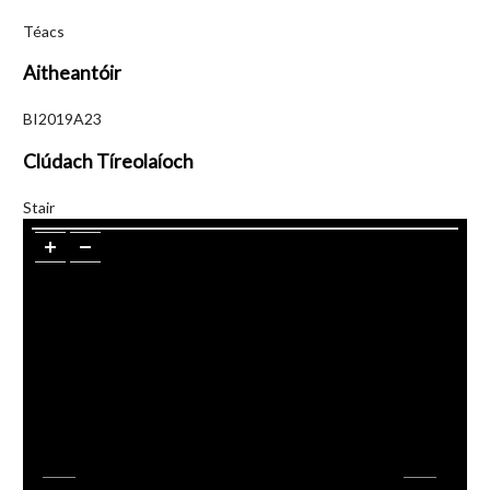
Téacs
Aitheantóir
BI2019A23
Clúdach Tíreolaíoch
Stair