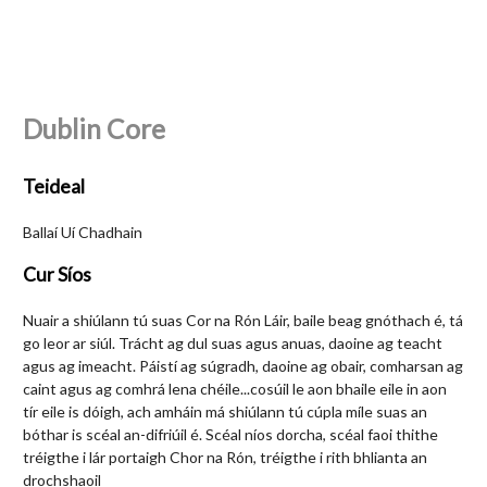
Dublin Core
Teideal
Ballaí Uí Chadhain
Cur Síos
Nuair a shiúlann tú suas Cor na Rón Láir, baile beag gnóthach é, tá
go leor ar siúl. Trácht ag dul suas agus anuas, daoine ag teacht
agus ag imeacht. Páistí ag súgradh, daoine ag obair, comharsan ag
caint agus ag comhrá lena chéile...cosúil le aon bhaile eile in aon
tír eile is dóigh, ach amháin má shiúlann tú cúpla míle suas an
bóthar is scéal an-difriúil é. Scéal níos dorcha, scéal faoi thithe
tréigthe i lár portaigh Chor na Rón, tréigthe i rith bhlianta an
drochshaoil