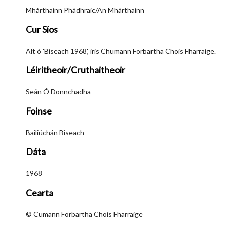
Mhárthainn Phádhraic/An Mhárthainn
Cur Síos
Alt ó 'Biseach 1968', iris Chumann Forbartha Chois Fharraige.
Léiritheoir/Cruthaitheoir
Seán Ó Donnchadha
Foinse
Bailiúchán Biseach
Dáta
1968
Cearta
© Cumann Forbartha Chois Fharraige