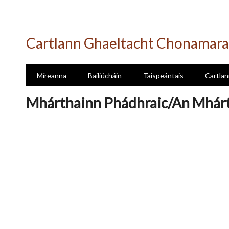
Skip
to
Cartlann Ghaeltacht Chonamara
main
content
Míreanna
Bailiúcháin
Taispeántais
Cartlan
Mhárthainn Phádhraic/An Mhár