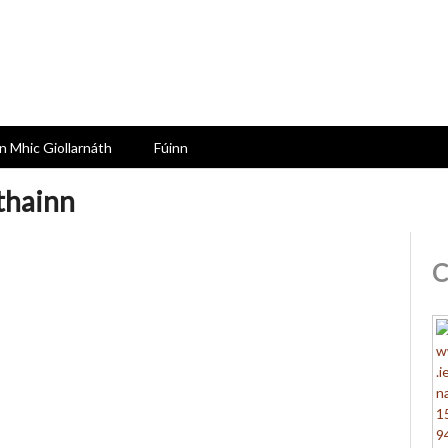
n Mhic Giollarnáth
Fúinn
thainn
C