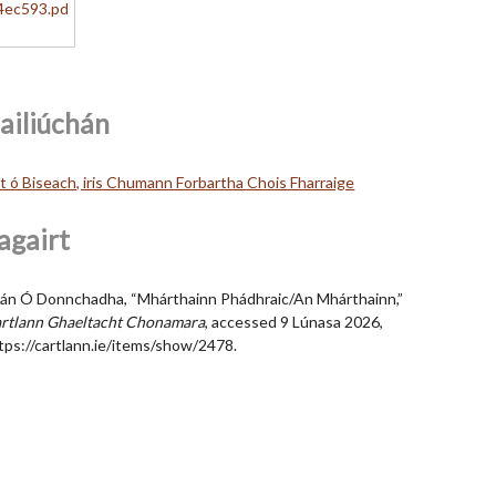
ailiúchán
lt ó Biseach, iris Chumann Forbartha Chois Fharraige
agairt
án Ó Donnchadha, “Mhárthainn Phádhraic/An Mhárthainn,”
rtlann Ghaeltacht Chonamara
, accessed 9 Lúnasa 2026,
tps://cartlann.ie/items/show/2478
.