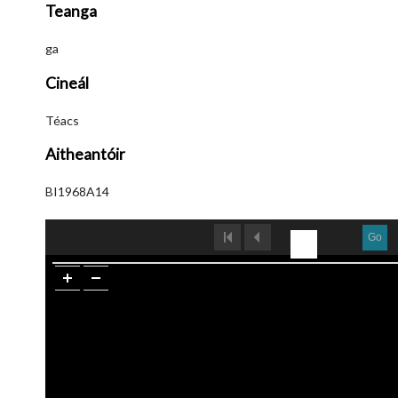
Teanga
ga
Cineál
Téacs
Aitheantóir
BI1968A14
Go