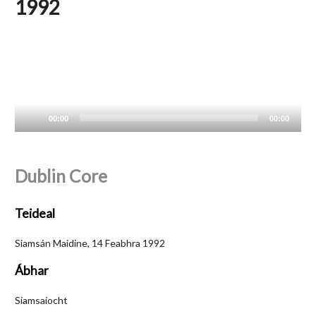
1992
00:00
00:00
Audio
Player
Dublin Core
Teideal
Siamsán Maidine, 14 Feabhra 1992
Ábhar
Siamsaíocht