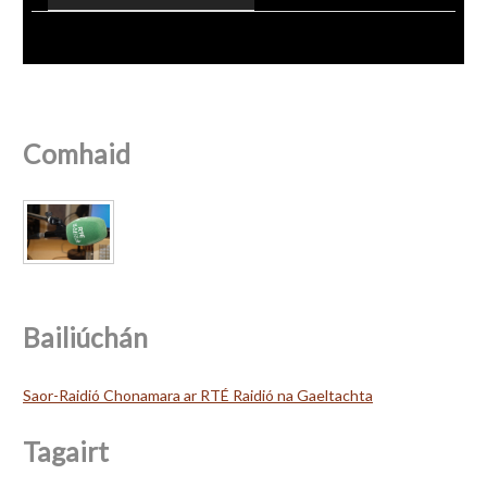
Comhaid
Bailiúchán
Saor-Raidió Chonamara ar RTÉ Raidió na Gaeltachta
Tagairt