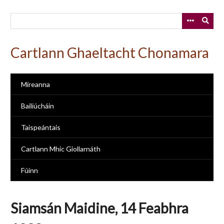
Skip
to
main
content
Cartlann Ghaeltacht Chonamara
Míreanna
Bailiúcháin
Taispeántais
Cartlann Mhic Giollarnáth
Fúinn
Siamsán Maidine, 14 Feabhra