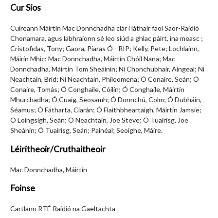
Cur Síos
Cuireann Máirtín Mac Donnchadha clár i láthair faoi Saor-Raidió
Chonamara, agus labhraíonn sé leo siúd a ghlac páirt, ina measc ;
Cristofidas, Tony; Gaora, Piaras Ó - RIP; Kelly, Pete; Lochlainn,
Máirín Mhic; Mac Donnchadha, Máirtín Chóil Nana; Mac
Donnchadha, Máirtín Tom Sheáinín; Ní Chonchubhair, Aingeal; Ní
Neachtain, Bríd; Ní Neachtain, Phileomena; Ó Conaire, Seán; Ó
Conaire, Tomás; Ó Conghaile, Cóilín; Ó Conghaile, Máirtín
Mhurchadha; Ó Cuaig, Seosamh; Ó Donnchú, Colm; Ó Dubháin,
Séamus; Ó Fátharta, Ciarán; Ó Flaithbheartaigh, Máirtín Jamsie;
Ó Loingsigh, Seán; Ó Neachtain, Joe Steve; Ó Tuairisg, Joe
Sheánín; Ó Tuairisg, Seán; Painéal; Seoighe, Máire.
Léiritheoir/Cruthaitheoir
Mac Donnchadha, Máirtín
Foinse
Cartlann RTÉ Raidió na Gaeltachta