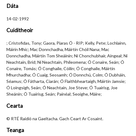
Dáta
14-02-1992
Cuiditheoir
; Cristofidas, Tony; Gaora, Piaras Ó - RIP; Kelly, Pete; Lochlainn,
Máirín Mhic; Mac Donnchadha, Máirtín Chóil Nana; Mac
Donnchadha, Máirtín Tom Sheáinín; Ní Chonchubhair, Aingeal; Ní
Neachtain, Bríd; Ní Neachtain, Phileomena; Ó Conaire, Seán; Ó
Conaire, Tomás; Ó Conghaile, Cóilín; Ó Conghaile, Máirtín
Mhurchadha; Ó Cuaig, Seosamh; Ó Donnchú, Colm; Ó Dubháin,
Séamus; Ó Fátharta, Ciarán; Ó Flaithbheartaigh, Máirtín Jamsie;
Ó Loingsigh, Seán; Ó Neachtain, Joe Steve; Ó Tuairisg, Joe
Sheánín; Ó Tuairisg, Seán; Painéal; Seoighe, Máire;
Cearta
© RTÉ Raidió na Gaeltacha. Gach Ceart Ar Cosaint.
Teanga