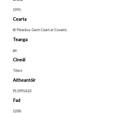
1991
Cearta
© Pléaráca. Gach Ceart ar Cosaint.
Teanga
ga
Cineál
Téacs
Aitheantóir
PL1991A22
Fad
1200