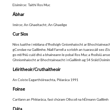
Eisimirce: Taithí Ros Muc
Ábhar
Imirce; An Ghaeltacht; An Ghaeilge
Cur Síos
Níos luaithe i mbliana d'fhoilsigh Gníomhaíocht ar Bhochtaineacht
gCondae na Gaillimhe. Niall Farrell a scríobh an tuarascáil seo
Eis
go mb'fhiú cuid dhó a bhaineann le pobal Ros Muc a fhoilsiú anseo.
Ghníomhaíocht ar Bhochtaineacht i nGaillimh ag 54 Sráid Doiminic
Léiritheoir/Cruthaitheoir
An Coiste Eagarthóireachta, Pléaráca 1991
Foinse
Cartlann an Phléaráca, faoi chúram Ollscoil na hÉireann Gaillimh
Dáta