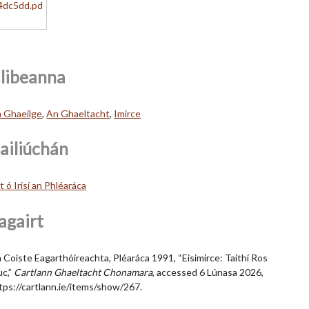
libeanna
 Ghaeilge
,
An Ghaeltacht
,
Imirce
ailiúchán
lt ó Irisí an Phléaráca
agairt
 Coiste Eagarthóireachta, Pléaráca 1991, “Eisimirce: Taithí Ros
c,”
Cartlann Ghaeltacht Chonamara
, accessed 6 Lúnasa 2026,
tps://cartlann.ie/items/show/267
.