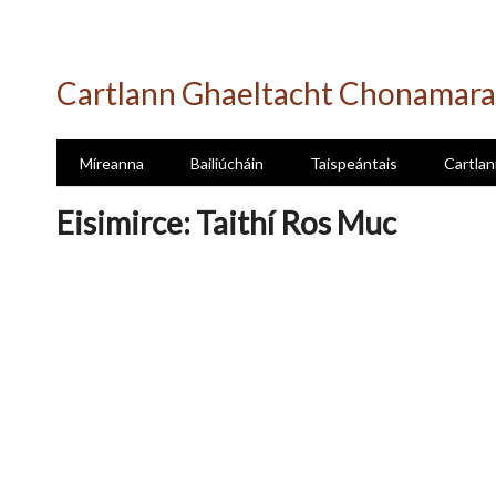
Skip
to
Cartlann Ghaeltacht Chonamara
main
content
Míreanna
Bailiúcháin
Taispeántais
Cartlan
Eisimirce: Taithí Ros Muc