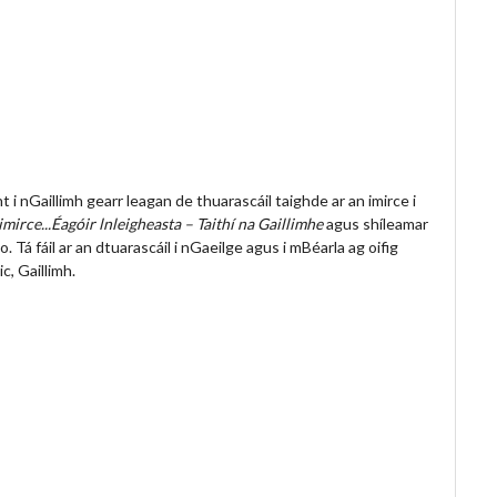
 i nGaillimh gearr leagan de thuarascáil taighde ar an imirce i
imirce...Éagóir lnleigheasta – Taithí na Gaillimhe
agus shíleamar
 Tá fáil ar an dtuarascáil i nGaeilge agus i mBéarla ag oifig
, Gaillimh.