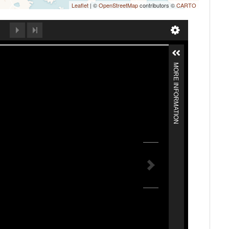
Leaflet
| ©
OpenStreetMap
contributors ©
CARTO
MORE INFORMATION