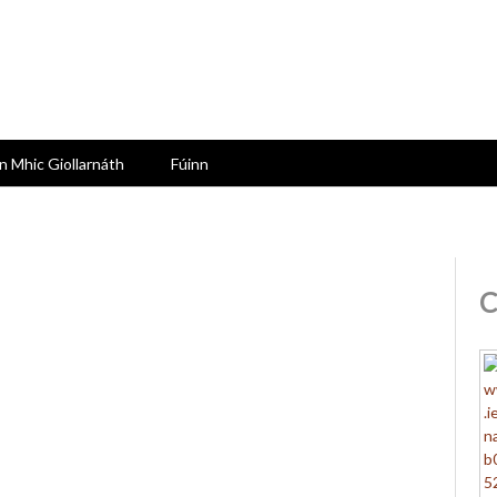
n Mhic Giollarnáth
Fúinn
C