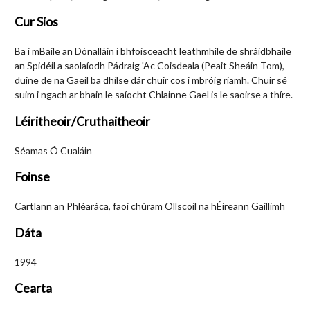
Cur Síos
Ba i mBaile an Dónalláin i bhfoisceacht leathmhíle de shráidbhaile
an Spidéil a saolaíodh Pádraig 'Ac Coisdeala (Peait Sheáin Tom),
duine de na Gaeil ba dhílse dár chuir cos i mbróig riamh. Chuir sé
suim i ngach ar bhain le saíocht Chlainne Gael is le saoirse a thíre.
Léiritheoir/Cruthaitheoir
Séamas Ó Cualáin
Foinse
Cartlann an Phléaráca, faoi chúram Ollscoil na hÉireann Gaillimh
Dáta
1994
Cearta