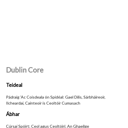
Dublin Core
Teideal
Pádraig 'Ac Coisdeala ón Spidéal: Gael Dílis, Sárbháireoir,
Ilcheardaí, Cainteoir is Ceoltóir Cumasach
Ábhar
Cúrsaí Spóirt; Ceol agus Ceoltóirí; An Ghaeilge