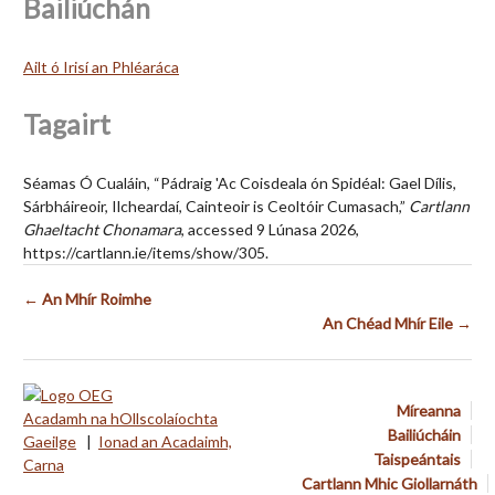
Bailiúchán
Ailt ó Irisí an Phléaráca
Tagairt
Séamas Ó Cualáin, “Pádraig 'Ac Coisdeala ón Spidéal: Gael Dílis,
Sárbháireoir, Ilcheardaí, Cainteoir is Ceoltóir Cumasach,”
Cartlann
Ghaeltacht Chonamara
, accessed 9 Lúnasa 2026,
https://cartlann.ie/items/show/305
.
← An Mhír Roimhe
An Chéad Mhír Eile →
Míreanna
Acadamh na hOllscolaíochta
Bailiúcháin
Gaeilge
|
Ionad an Acadaimh,
Taispeántais
Carna
Cartlann Mhic Giollarnáth