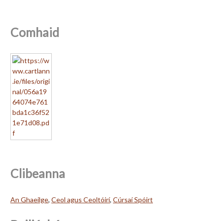
Comhaid
Clibeanna
An Ghaeilge
,
Ceol agus Ceoltóirí
,
Cúrsaí Spóirt