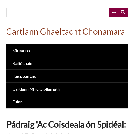
Skip
to
main
content
Cartlann Ghaeltacht Chonamara
Míreanna
Bailiúcháin
Taispeántais
Cartlann Mhic Giollarnáth
Fúinn
Pádraig 'Ac Coisdeala ón Spidéal: