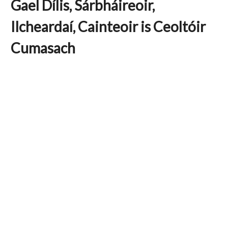
Gael Dílis, Sárbháireoir,
Ilcheardaí, Cainteoir is Ceoltóir
Cumasach