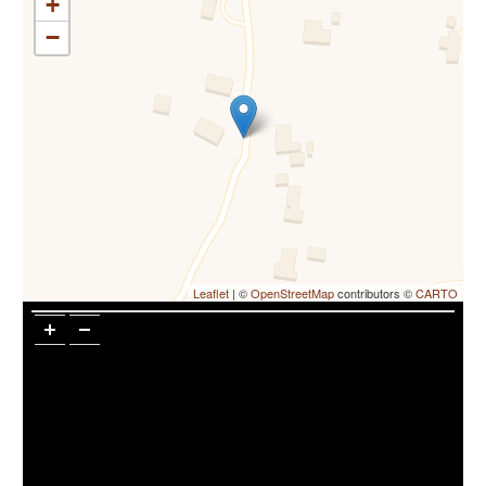
+
−
Leaflet
| ©
OpenStreetMap
contributors ©
CARTO