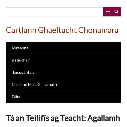
Skip
to
main
content
Cartlann Ghaeltacht Chonamara
Míreanna
Bailiúcháin
Taispeántais
Cartlann Mhic Giollarnáth
Fúinn
Tá an Teilifís ag Teacht: Agallamh