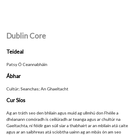
Dublin Core
Teideal
Patsy Ó Ceannabháin
Ábhar
Cultúr; Seanchas; An Ghaeltacht
Cur Síos
Ag an tráth seo den bhliain agus muid ag ullmhú don Fhéile a
dhéanann comóradh is ceiliúradh ar teanga agus ar chultúr na
Gaeltachta, ní féidir gan súil siar a thabhairt ar an mbliain atá caite
agus ar an saibhreas atá sciobtha uainn ag an mbás ón am seo