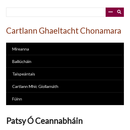
Skip
to
main
content
Cartlann Ghaeltacht Chonamara
Míreanna
Bailiúcháin
Taispeántais
Cartlann Mhic Giollarnáth
Fúinn
Patsy Ó Ceannabháin