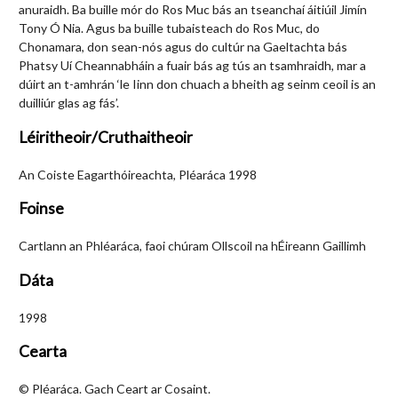
anuraidh. Ba buille mór do Ros Muc bás an tseanchaí áitiúil Jimín
Tony Ó Nia. Agus ba buille tubaisteach do Ros Muc, do
Chonamara, don sean-nós agus do cultúr na Gaeltachta bás
Phatsy Uí Cheannabháin a fuair bás ag tús an tsamhraidh, mar a
dúirt an t-amhrán ‘le Iinn don chuach a bheith ag seinm ceoil is an
duilliúr glas ag fás’.
Léiritheoir/Cruthaitheoir
An Coiste Eagarthóireachta, Pléaráca 1998
Foinse
Cartlann an Phléaráca, faoi chúram Ollscoil na hÉireann Gaillimh
Dáta
1998
Cearta
© Pléaráca. Gach Ceart ar Cosaint.