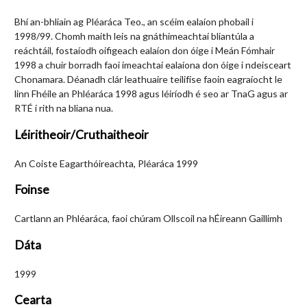
Bhí an-bhliain ag Pléaráca Teo., an scéim ealaíon phobail i
1998/99. Chomh maith leis na gnáthimeachtaí bliantúla a
reáchtáil, fostaíodh oifigeach ealaíon don óige i Meán Fómhair
1998 a chuir borradh faoi imeachtaí ealaíona don óige i ndeisceart
Chonamara. Déanadh clár leathuaire teilifíse faoin eagraíocht le
linn Fhéile an Phléaráca 1998 agus léiríodh é seo ar TnaG agus ar
RTÉ i rith na bliana nua.
Léiritheoir/Cruthaitheoir
An Coiste Eagarthóireachta, Pléaráca 1999
Foinse
Cartlann an Phléaráca, faoi chúram Ollscoil na hÉireann Gaillimh
Dáta
1999
Cearta