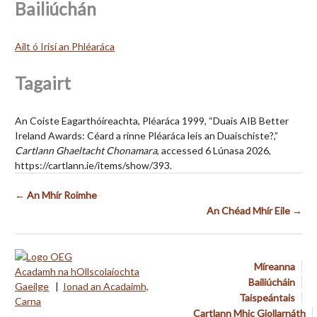
Bailiúchán
Ailt ó Irisí an Phléaráca
Tagairt
An Coiste Eagarthóireachta, Pléaráca 1999, “Duais AIB Better
Ireland Awards: Céard a rinne Pléaráca leis an Duaischiste?,”
Cartlann Ghaeltacht Chonamara
, accessed 6 Lúnasa 2026,
https://cartlann.ie/items/show/393
.
← An Mhír Roimhe
An Chéad Mhír Eile →
Míreanna
Acadamh na hOllscolaíochta
Bailiúcháin
Gaeilge
|
Ionad an Acadaimh,
Taispeántais
Carna
Cartlann Mhic Giollarnáth