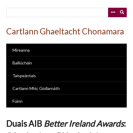
Skip
to
main
content
Cartlann Ghaeltacht Chonamara
Míreanna
Bailiúcháin
Taispeántais
Cartlann Mhic Giollarnáth
Fúinn
Duais AIB
Better Ireland Awards
: