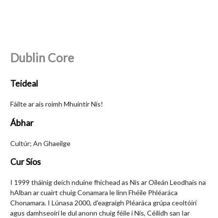
Dublin Core
Teideal
Fáilte ar ais roimh Mhuintir Nís!
Ábhar
Cultúr; An Ghaeilge
Cur Síos
I 1999 tháinig deich nduine fhichead as Nis ar Oileán Leodhais na
hAlban ar cuairt chuig Conamara le linn Fhéile Phléaráca
Chonamara. I Lúnasa 2000, d'eagraigh Pléaráca grúpa ceoltóirí
agus damhseoirí le dul anonn chuig féile i Nis, Céilidh san Iar