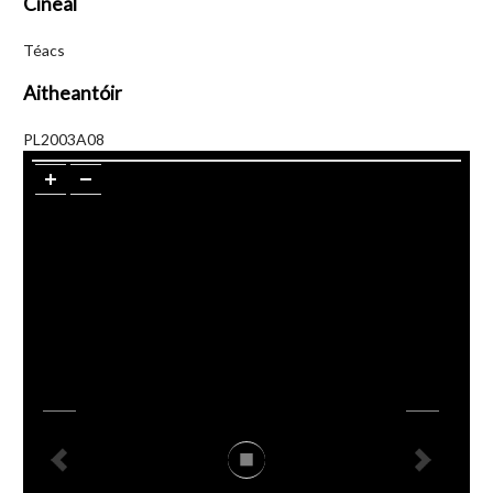
Cineál
Téacs
Aitheantóir
PL2003A08