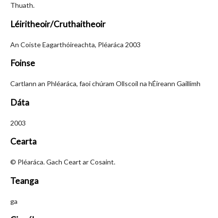
Thuath.
Léiritheoir/Cruthaitheoir
An Coiste Eagarthóireachta, Pléaráca 2003
Foinse
Cartlann an Phléaráca, faoi chúram Ollscoil na hÉireann Gaillimh
Dáta
2003
Cearta
© Pléaráca. Gach Ceart ar Cosaint.
Teanga
ga