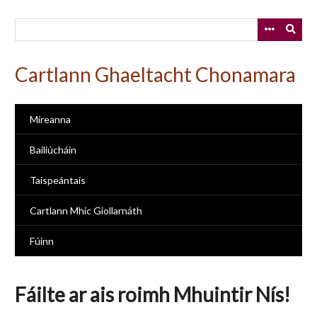
Skip
to
main
content
Cartlann Ghaeltacht Chonamara
Míreanna
Bailiúcháin
Taispeántais
Cartlann Mhic Giollarnáth
Fúinn
Fáilte ar ais roimh Mhuintir Nís!