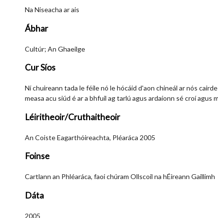
Na Niseacha ar ais
Ábhar
Cultúr; An Ghaeilge
Cur Síos
Ní chuireann tada le féile nó le hócáid d'aon chineál ar nós caird
measa acu siúd é ar a bhfuil ag tarlú agus ardaíonn sé croí agus 
Léiritheoir/Cruthaitheoir
An Coiste Eagarthóireachta, Pléaráca 2005
Foinse
Cartlann an Phléaráca, faoi chúram Ollscoil na hÉireann Gaillimh
Dáta
2005