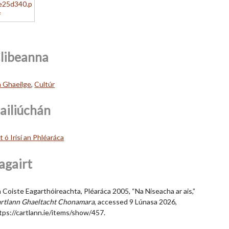
libeanna
 Ghaeilge
,
Cultúr
ailiúchán
lt ó Irisí an Phléaráca
agairt
 Coiste Eagarthóireachta, Pléaráca 2005, “Na Niseacha ar ais,”
rtlann Ghaeltacht Chonamara
, accessed 9 Lúnasa 2026,
tps://cartlann.ie/items/show/457
.