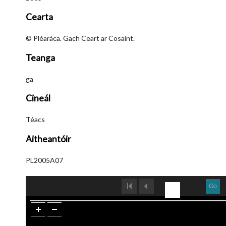
Cearta
© Pléaráca. Gach Ceart ar Cosaint.
Teanga
ga
Cineál
Téacs
Aitheantóir
PL2005A07
Go