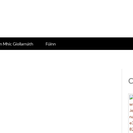
n Mhic Giollarnáth
Fúinn
C