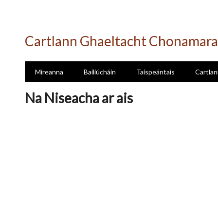
Skip
to
Cartlann Ghaeltacht Chonamara
main
content
Míreanna
Bailiúcháin
Taispeántais
Cartlan
Na Niseacha ar ais