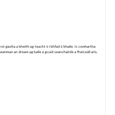
e nó gaolta a bheith ag teacht ó i bhfad ó bhaile. Is comhartha
meanman an dream ag baile a gcuid seanchairde a fheiceáil arís.