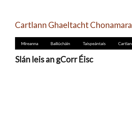
Skip
to
Cartlann Ghaeltacht Chonamara
main
content
Míreanna
Bailiúcháin
Taispeántais
Cartlan
Slán leis an gCorr Éisc