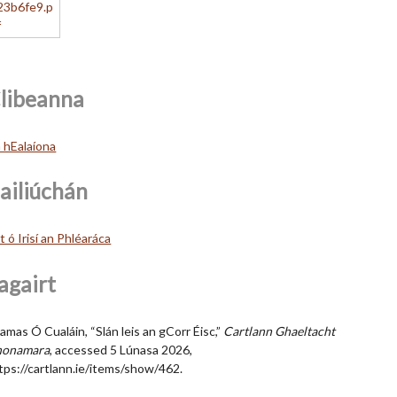
libeanna
 hEalaíona
ailiúchán
lt ó Irisí an Phléaráca
agairt
amas Ó Cualáin, “Slán leis an gCorr Éisc,”
Cartlann Ghaeltacht
honamara
, accessed 5 Lúnasa 2026,
tps://cartlann.ie/items/show/462
.