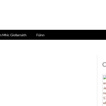
n Mhic Giollarnáth
Fúinn
C