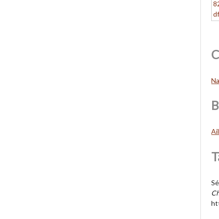
C
Na
B
Ai
T
Sé
C
ht