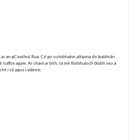
ar an gCeathrú Rua. Cé go scríobhainn altanna do leabhrán
r tuillte agam. Ar chaoi ar bith, tá mé fíorbhuíoch díobh seo a
ht i só agus i sláinte.