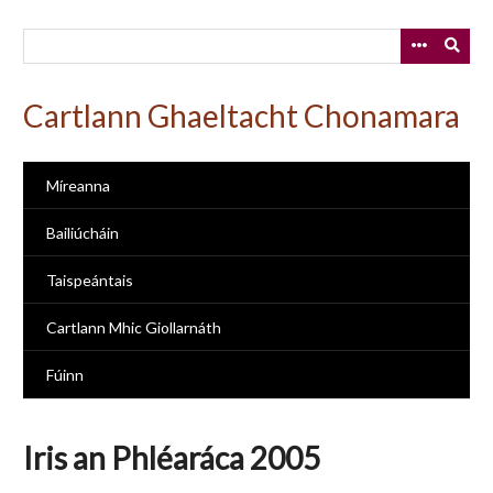
Skip
to
main
content
Cartlann Ghaeltacht Chonamara
Míreanna
Bailiúcháin
Taispeántais
Cartlann Mhic Giollarnáth
Fúinn
Iris an Phléaráca 2005