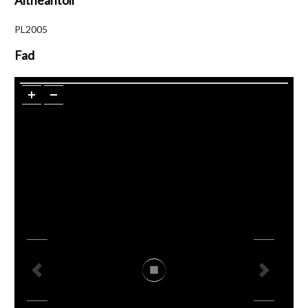
Aitheantóir
PL2005
Fad