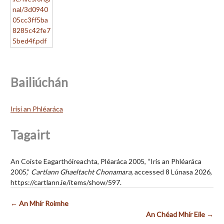
Bailiúchán
Irisí an Phléaráca
Tagairt
An Coiste Eagarthóireachta, Pléaráca 2005, “Iris an Phléaráca
2005,”
Cartlann Ghaeltacht Chonamara
, accessed 8 Lúnasa 2026,
https://cartlann.ie/items/show/597
.
← An Mhír Roimhe
An Chéad Mhír Eile →