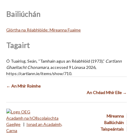
Bailiúchán
Glórtha na Réabhlóide: Míreanna Fuaime
Tagairt
Ó Tuairisg, Seán, “Tamhain agus an Réabhlóid (1973),”
Cartlann
Ghaeltacht Chonamara
, accessed 9 Lúnasa 2026,
https://cartlann.ie/items/show/710
.
← An Mhír Roimhe
An Chéad Mhír Eile →
Míreanna
Acadamh na hOllscolaíochta
Bailiúcháin
Gaeilge
|
Ionad an Acadaimh,
Taispeántais
Carna