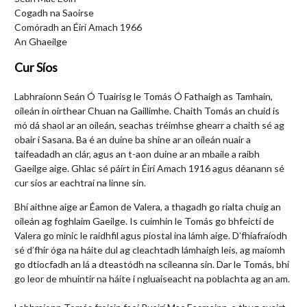
Cogadh na Saoirse
Comóradh an Éirí Amach 1966
An Ghaeilge
Cur Síos
Labhraíonn Seán Ó Tuairisg le Tomás Ó Fathaigh as Tamhain,
oileán in oirthear Chuan na Gaillimhe. Chaith Tomás an chuid is
mó dá shaol ar an oileán, seachas tréimhse ghearr a chaith sé ag
obair i Sasana. Ba é an duine ba shine ar an oileán nuair a
taifeadadh an clár, agus an t-aon duine ar an mbaile a raibh
Gaeilge aige. Ghlac sé páirt in Éirí Amach 1916 agus déanann sé
cur síos ar eachtraí na linne sin.
Bhí aithne aige ar Éamon de Valera, a thagadh go rialta chuig an
oileán ag foghlaim Gaeilge. Is cuimhin le Tomás go bhfeictí de
Valera go minic le raidhfil agus piostal ina lámh aige. D’fhiafraíodh
sé d’fhir óga na háite dul ag cleachtadh lámhaigh leis, ag maíomh
go dtiocfadh an lá a dteastódh na scileanna sin. Dar le Tomás, bhí
go leor de mhuintir na háite i ngluaiseacht na poblachta ag an am.