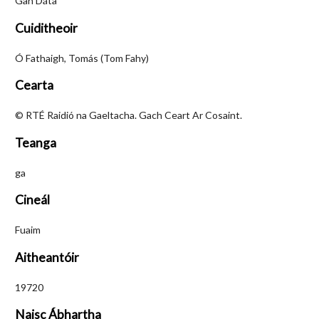
Gan Dáta
Cuiditheoir
Ó Fathaigh, Tomás (Tom Fahy)
Cearta
© RTÉ Raidió na Gaeltacha. Gach Ceart Ar Cosaint.
Teanga
ga
Cineál
Fuaim
Aitheantóir
19720
Naisc Ábhartha