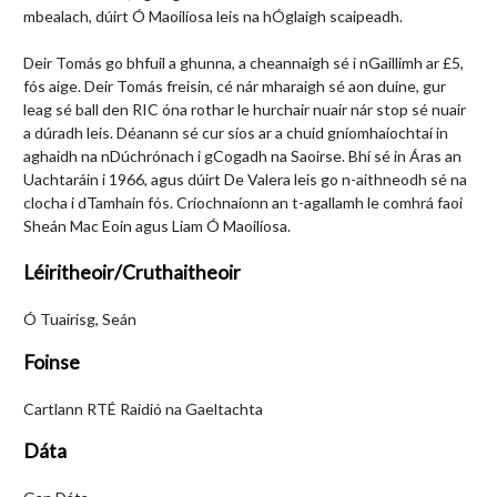
mbealach, dúirt Ó Maoilíosa leis na hÓglaigh scaipeadh.
Deir Tomás go bhfuil a ghunna, a cheannaigh sé i nGaillimh ar £5,
fós aige. Deir Tomás freisin, cé nár mharaigh sé aon duine, gur
leag sé ball den RIC óna rothar le hurchair nuair nár stop sé nuair
a dúradh leis. Déanann sé cur síos ar a chuid gníomhaíochtaí in
aghaidh na nDúchrónach i gCogadh na Saoirse. Bhí sé in Áras an
Uachtaráin i 1966, agus dúirt De Valera leis go n-aithneodh sé na
clocha i dTamhain fós. Críochnaíonn an t-agallamh le comhrá faoi
Sheán Mac Eoin agus Liam Ó Maoilíosa.
Léiritheoir/Cruthaitheoir
Ó Tuairisg, Seán
Foinse
Cartlann RTÉ Raidió na Gaeltachta
Dáta