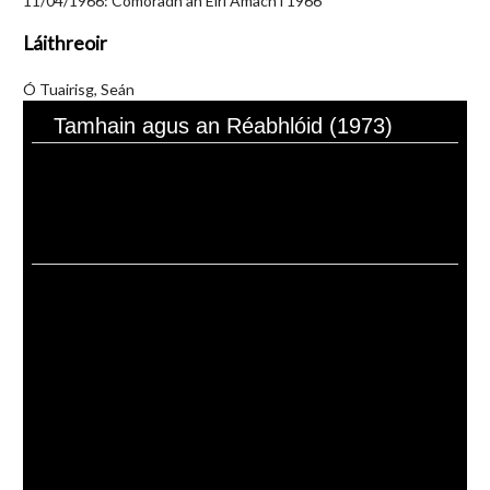
11/04/1966: Comóradh an Éirí Amach i 1966
Láithreoir
Ó Tuairisg, Seán
Tamhain agus an Réabhlóid (1973)