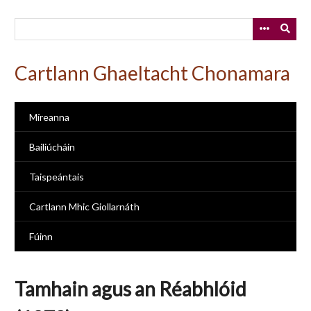
Skip
to
main
content
Cartlann Ghaeltacht Chonamara
Míreanna
Bailiúcháin
Taispeántais
Cartlann Mhic Giollarnáth
Fúinn
Tamhain agus an Réabhlóid