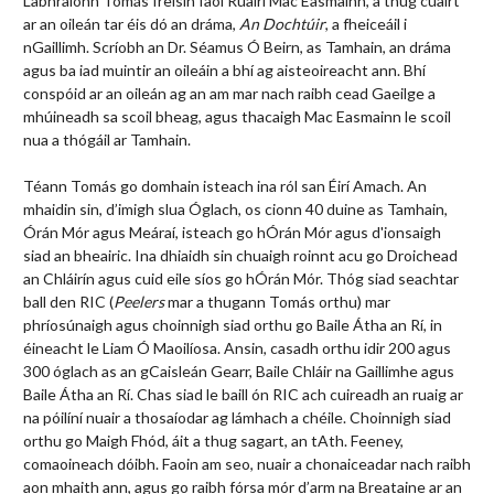
Labhraíonn Tomás freisin faoi Ruairí Mac Easmainn, a thug cuairt
ar an oileán tar éis dó an dráma,
An Dochtúir
, a fheiceáil i
nGaillimh. Scríobh an Dr. Séamus Ó Beirn, as Tamhain, an dráma
agus ba iad muintir an oileáin a bhí ag aisteoireacht ann. Bhí
conspóid ar an oileán ag an am mar nach raibh cead Gaeilge a
mhúineadh sa scoil bheag, agus thacaigh Mac Easmainn le scoil
nua a thógáil ar Tamhain.
Téann Tomás go domhain isteach ina ról san Éirí Amach. An
mhaidin sin, d’imigh slua Óglach, os cionn 40 duine as Tamhain,
Órán Mór agus Meáraí, isteach go hÓrán Mór agus d'ionsaigh
siad an bheairic. Ina dhiaidh sin chuaigh roinnt acu go Droichead
an Chláirín agus cuid eile síos go hÓrán Mór. Thóg siad seachtar
ball den RIC (
Peelers
mar a thugann Tomás orthu) mar
phríosúnaigh agus choinnigh siad orthu go Baile Átha an Rí, in
éineacht le Liam Ó Maoilíosa. Ansin, casadh orthu idir 200 agus
300 óglach as an gCaisleán Gearr, Baile Chláir na Gaillimhe agus
Baile Átha an Rí. Chas siad le baill ón RIC ach cuireadh an ruaig ar
na póilíní nuair a thosaíodar ag lámhach a chéile. Choinnigh siad
orthu go Maigh Fhód, áit a thug sagart, an tAth. Feeney,
comaoineach dóibh. Faoin am seo, nuair a chonaiceadar nach raibh
aon mhaith ann, agus go raibh fórsa mór d’arm na Breataine ar an