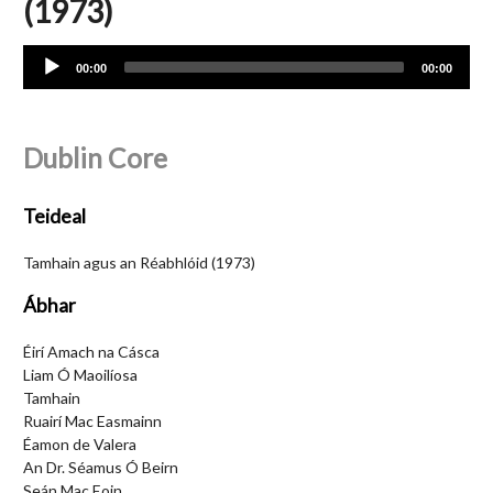
(1973)
Audio
00:00
00:00
Player
Dublin Core
Teideal
Tamhain agus an Réabhlóid (1973)
Ábhar
Éirí Amach na Cásca
Liam Ó Maoilíosa
Tamhain
Ruairí Mac Easmainn
Éamon de Valera
An Dr. Séamus Ó Beirn
Seán Mac Eoin