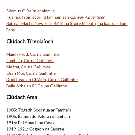
Séamus Ó Beirn ar ainm.ie
Tuairisc faoin scoil i dTamhain san
Galway Advertiser
Ráiteas Martin Newell i mBiúró na Staire Míleata, ina luaitear Tom
Fahy
Clúdach Tíreolaíoch
Maigh Fhód, Co. na Gaillimhe
Tamhain, Co. na Gaillimhe
Meáraí, Co. na Gaillimhe
Órán Mór, Co. na Gaillimhe
Droichead an Chláirín, Co. na Gaillimhe
Baile Átha an Rí, Co. na Gaillimhe
Clúdach Ama
1905: Tógadh Scoil nua ar Tamhain
1906: Éamon de Valera i dTamhain
1916: Éirí Amach na Cásca
1919-1921: Cogadh na Saoirse