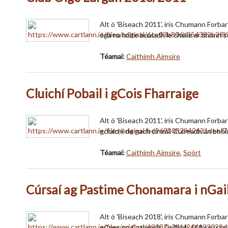
Alt ó 'Biseach 2011', iris Chumann Forba
óga na háite bualadh le chéile ar bhonn só
Téamaí:
Caithimh Aimsire
Cluichí Pobail i gCois Fharraige
Alt ó 'Biseach 2011', iris Chumann Forbart
gcluichí de gach cineál. Cuireadh an bhéi
Téamaí:
Caithimh Aimsire
,
Spórt
Cúrsaí ag Pastime Chonamara i nGai
Alt ó 'Biseach 2018', iris Chumann Forbar
gCnoc na Cathrach, Gaillimh. D’fhreastal