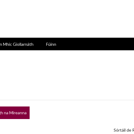
n Mhic Giollarnáth
Fúinn
h na Míreanna
Sórtáil de 