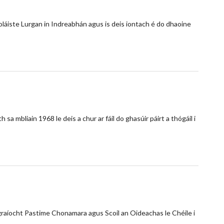
oláiste Lurgan in Indreabhán agus is deis iontach é do dhaoine
sa mbliain 1968 le deis a chur ar fáil do ghasúir páirt a thógáil i
eagraíocht Pastime Chonamara agus Scoil an Oideachas le Chéile i