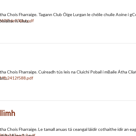
rtha Chois Fharraige. Tagann Club Óige Lurgan le chéile chuile Aoine i gC
isialta. Is Club…
ha Chois Fharraige. Cuireadh tús leis na Cluichí Pobail i mBaile Átha Cliath 
m i…
llimh
tha Chois Fharraige. Le tamall anuas tá ceangal láidir cothaithe idir an 
 daltaí Rang 1 agus…