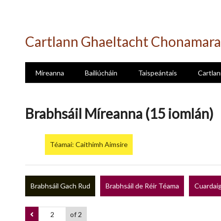
Skip
to
Cartlann Ghaeltacht Chonamara
main
content
Míreanna
Bailiúcháin
Taispeántais
Cartlan
Brabhsáil Míreanna (15 iomlán)
Téamaí: Caithimh Aimsire
Brabhsáil Gach Rud
Brabhsáil de Réir Téama
Cuardaig
of 2