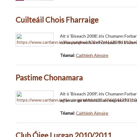
Cuilteáil Chois Fharraige
Alt ó 'Biseach 2008', iris Chumann Forba
cúrsa patchwork a mhúineadh do thuismi
Téamaí:
Caithimh Aimsire
Pastime Chonamara
Alt ó 'Biseach 2009', iris Chumann Forba
ag an am go bhfásfadh an eagraíocht c
Téamaí:
Caithimh Aimsire
Club Óige Lurgan 2010/2011