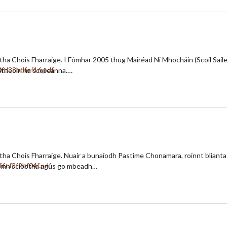
rtha Chois Fharraige. I Fómhar 2005 thug Mairéad Ni Mhocháin (Scoil Saile
theoirí na scoileanna.…
rtha Chois Fharraige. Nuair a bunaíodh Pastime Chonamara, roinnt blianta
homh sciobtha agus go mbeadh…