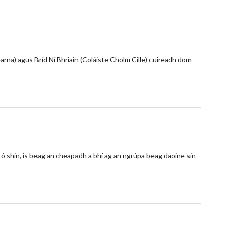
arna) agus Bríd Ní Bhriain (Coláiste Cholm Cille) cuireadh dom
 ó shin, is beag an cheapadh a bhí ag an ngrúpa beag daoine sin