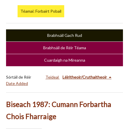
Téamaí: Forbairt Pobail
Brabhsáil Gach Rud
Brabhsáil de Réir Téama
Cuardaigh na Míreanna
Sórtáil de Réir
Teideal
Léiritheoir/Cruthaitheoir
Date Added
Biseach 1987: Cumann Forbartha
Chois Fharraige