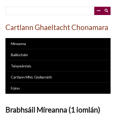
Skip
to
main
content
Cartlann Ghaeltacht Chonamara
Míreanna
Bailiúcháin
Taispeántais
Cartlann Mhic Giollarnáth
Fúinn
Brabhsáil Míreanna (1 iomlán)