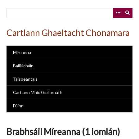
Skip
to
main
content
Cartlann Ghaeltacht Chonamara
Míreanna
Bailiúcháin
Taispeántais
Cartlann Mhic Giollarnáth
Fúinn
Brabhsáil Míreanna (1 iomlán)