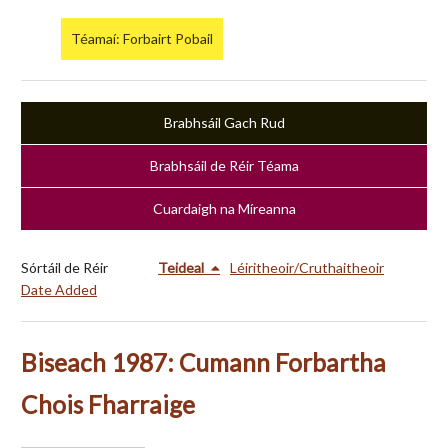
Téamaí: Forbairt Pobail
Brabhsáil Gach Rud
Brabhsáil de Réir Téama
Cuardaigh na Míreanna
Sórtáil de Réir
Teideal
Léiritheoir/Cruthaitheoir
Date Added
Biseach 1987: Cumann Forbartha
Chois Fharraige