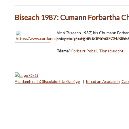
Biseach 1987: Cumann Forbartha Ch
Alt ó 'Biseach 1987', iris Chumann Forbar
phíopaí uisce ag dul le bóthar. Ní raibh m
Téamaí:
Forbairt Pobail
,
Tionsclaíocht
Acadamh na hOllscolaíochta Gaeilge
|
Ionad an Acadaimh, Car