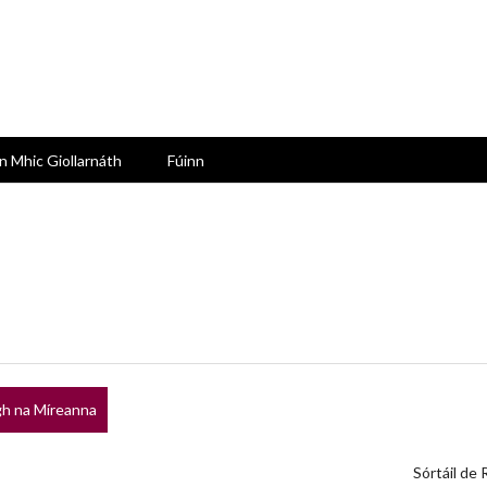
n Mhic Giollarnáth
Fúinn
h na Míreanna
Sórtáil de 