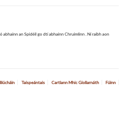
 abhainn an Spidéil go dtí abhainn Chruimlinn . Ní raibh aon
iliúcháin
Taispeántais
Cartlann Mhic Giollarnáth
Fúinn