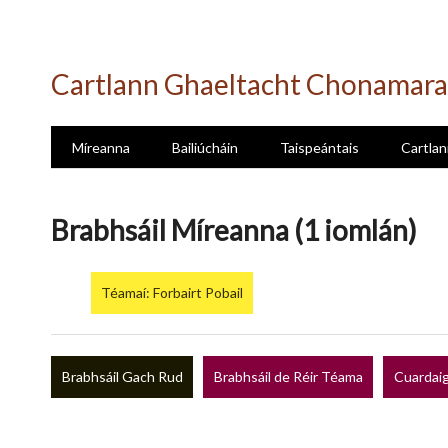
Skip
to
Cartlann Ghaeltacht Chonamara
main
content
Míreanna
Bailiúcháin
Taispeántais
Cartlan
Brabhsáil Míreanna (1 iomlán)
Téamaí: Forbairt Pobail
Brabhsáil Gach Rud
Brabhsáil de Réir Téama
Cuardaig