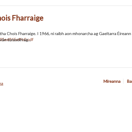
ois Fharraige
tha Chois Fharraige. I 1966, ní raibh aon mhonarcha ag Gaeltarra Éireann ó
órán turasóirí ag…
Míreanna
Ba
na