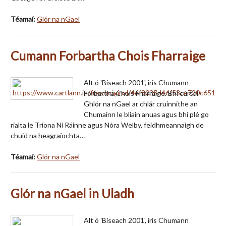
Téamaí:
Glór na nGael
Cumann Forbartha Chois Fharraige
Alt ó 'Biseach 2001', iris Chumann
Forbartha Chois Fharraige. Bhí cúrsaí
Ghlór na nGael ar chlár cruinnithe an
Chumainn le bliain anuas agus bhí plé go
rialta le Tríona Ní Ráinne agus Nóra Welby, feidhmeannaigh de
chuid na heagraíochta…
Téamaí:
Glór na nGael
Glór na nGael in Uladh
Alt ó 'Biseach 2001', iris Chumann