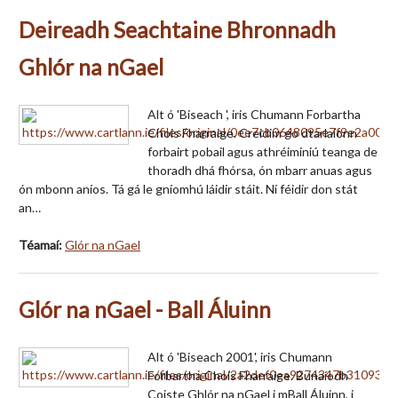
Deireadh Seachtaine Bhronnadh
Ghlór na nGael
Alt ó 'Biseach ', iris Chumann Forbartha
Chois Fharraige. Creidim go dtarlaíonn
forbairt pobail agus athréiminiú teanga de
thoradh dhá fhórsa, ón mbarr anuas agus
ón mbonn aníos. Tá gá le gníomhú láidir stáit. Ní féidir don stát
an…
Téamaí:
Glór na nGael
Glór na nGael - Ball Áluinn
Alt ó 'Biseach 2001', iris Chumann
Forbartha Chois Fharraige. Bunaíodh
Coiste Ghlór na nGael i mBall Áluinn, i