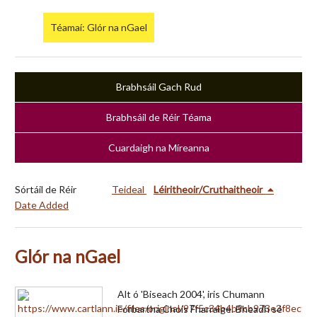
Téamaí: Glór na nGael
Brabhsáil Gach Rud
Brabhsáil de Réir Téama
Cuardaigh na Míreanna
Sórtáil de Réir
Teideal
Léiritheoir/Cruthaitheoir
Date Added
Glór na nGael
Alt ó 'Biseach 2004', iris Chumann
Forbartha Chois Fharraige. Bheadh sé