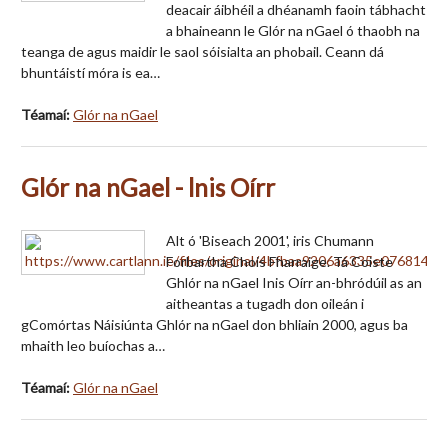
deacair áibhéil a dhéanamh faoin tábhacht
a bhaineann le Glór na nGael ó thaobh na
teanga de agus maidir le saol sóisialta an phobail. Ceann dá
bhuntáistí móra is ea…
Téamaí:
Glór na nGael
Glór na nGael - lnis Oírr
Alt ó 'Biseach 2001', iris Chumann
Forbartha Chois Fharraige. Tá Coiste
Ghlór na nGael Inis Oírr an-bhródúil as an
aitheantas a tugadh don oileán i
gComórtas Náisiúnta Ghlór na nGael don bhliain 2000, agus ba
mhaith leo buíochas a…
Téamaí:
Glór na nGael