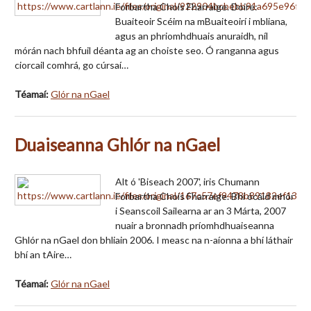
Forbartha Chois Fharraige. Doire:
Buaiteoir Scéim na mBuaiteoirí i mbliana,
agus an phriomhdhuais anuraidh, níl
mórán nach bhfuil déanta ag an choiste seo. Ó ranganna agus
ciorcail comhrá, go cúrsaí…
Téamaí:
Glór na nGael
Duaiseanna Ghlór na nGael
Alt ó 'Biseach 2007', iris Chumann
Forbartha Chois Fharraige. Bhí ócáid mhór
i Seanscoil Sailearna ar an 3 Márta, 2007
nuair a bronnadh príomhdhuaiseanna
Ghlór na nGael don bhliain 2006. I measc na n-aíonna a bhí láthair
bhí an tAire…
Téamaí:
Glór na nGael