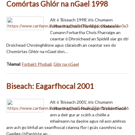
Comórtas Ghlór na nGael 1998
Alt ó 'Biseach 1998', iris Chumann
Forbartha Chois Fharraige. Clúdaíonn
Cumann Forbartha Chois Fharraige an
ceantar ó Dhroichead an Spidéil siar go dtí
Droichead Chroimghlinne agus cláraíodh an ceantar seo do
Chomórtas Ghlór na nGael don…
Téamaí:
Forbairt Phobail
,
Glór na nGael
Biseach: Eagarfhocal 2001
Alt ó 'Biseach 2001', iris Chumann
Forbartha Chois Fharraige. Tá seanfhocal
ann a deir gur ar scáth a chéile a
mhaireann na daoine agus níl aon amhras
ann ach go bhfuil an seanfhocal céanna flor i gcás caomhnú na
Gaeilge i bParóiste an…