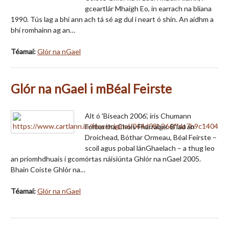
gceartlár Mhaigh Eo, in earrach na bliana
1990. Tús lag a bhí ann ach tá sé ag dul i neart ó shin. An aidhm a
bhí romhainn ag an…
Téamaí:
Glór na nGael
Glór na nGael i mBéal Feirste
Alt ó 'Biseach 2006', iris Chumann
Forbartha Chois Fharraige. B’iad an
Droichead, Bóthar Ormeau, Béal Feirste –
scoil agus pobal lánGhaelach – a thug leo
an príomhdhuais i gcomórtas náisiúnta Ghlór na nGael 2005.
Bhain Coiste Ghlór na…
Téamaí:
Glór na nGael