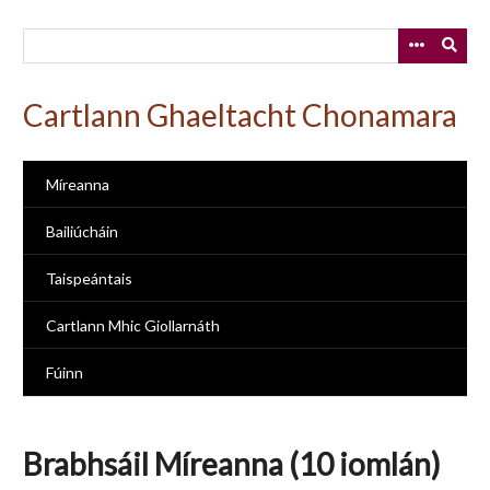
Skip
to
main
content
Cartlann Ghaeltacht Chonamara
Míreanna
Bailiúcháin
Taispeántais
Cartlann Mhic Giollarnáth
Fúinn
Brabhsáil Míreanna (10 iomlán)